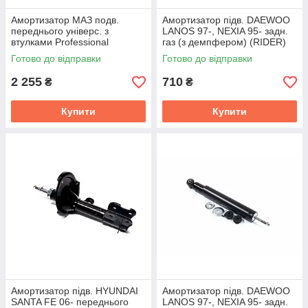
Амортизатор МАЗ подв.
Амортизатор підв. DAEWOO
переднього універс. з
LANOS 97-, NEXIA 95- задн.
втулками Professional
газ (з демпфером) (RIDER)
(RIDER) А1-325/500-
RD.2870.343.047
Готово до відправки
Готово до відправки
2905006PR
2 255
710
₴
₴
Купити
Купити
Амортизатор підв. HYUNDAI
Амортизатор підв. DAEWOO
SANTA FE 06- переднього
LANOS 97-, NEXIA 95- задн.