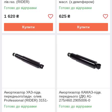
лів.газ. (RIDER)
масл. (з демпфером)
RD.3470339751
(RIDER) RD.2870.443.134
Готово до відправки
Готово до відправки
1 620
625
₴
₴
Купити
Купити
Амортизатор УАЗ-підв.
Амортизатор КАМАЗ-підв.
переднього/задн. олив.
переднього (ДК) А1-
Professional (RIDER) 3151-
275/460.2905006-0
2905006 PRO
Готово до відправки
Готово до відправки