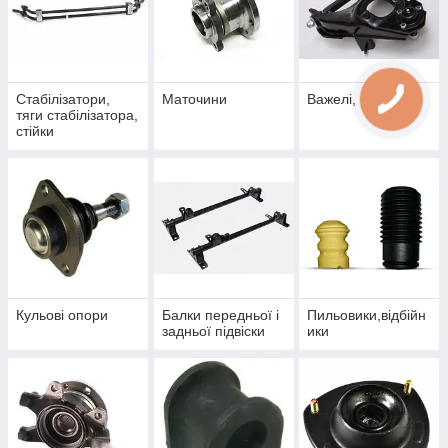
Стабілізатори,
Маточини
Важелі, тяги
тяги стабілізатора,
стійки
стабілізатора
Кульові опори
Балки передньої і
Пильовики,відбійн
задньої підвіски
ики