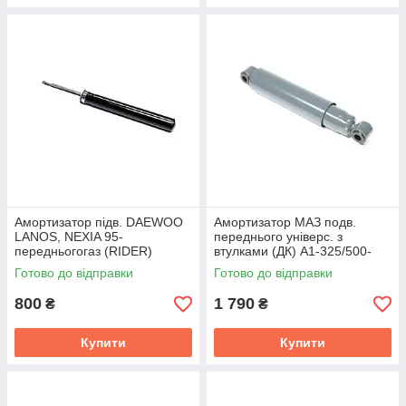
Амортизатор підв. DAEWOO
Амортизатор МАЗ подв.
LANOS, NEXIA 95-
переднього універс. з
передньогогаз (RIDER)
втулками (ДК) А1-325/500-
RD.3470.365.501
2905006
Готово до відправки
Готово до відправки
800
1 790
₴
₴
Купити
Купити