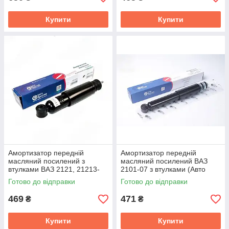
Купити
Купити
Амортизатор передній
Амортизатор переднiй
масляний посилений з
масляний посилений ВАЗ
втулками ВАЗ 2121, 21213-
2101-07 з втулками (Авто
214 Нива Авто Престиж
Престиж) 21010-290540206
Готово до відправки
Готово до відправки
21210-290540203 OIL
OIL
469
471
₴
₴
Купити
Купити