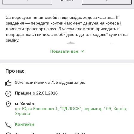
За пересування автомобіля відповідає ходова частина. Її
завдання — передати крутний момент двигуна на колеса і
привести транспорт в рух. З часом елементи приходять в
непридатність і виникає необхідність деталі ходової купити на
заміну.
Призначення і
Показати все
пристрій
ходової
Про нас
Ходова частина
з'єднує кузов з
98% позитивних з 736 відгуків за рік
колесами. Вона
гасить коливання і
Працює з 22.01.2016
пом'якшує виникають
поштовхи. Для цього в
м. Харків
неї входять пружні елементи підвіски, завдання яких —
пл. Юрія Кононенка 1, "ТД ЛОСК", периметр 109, Харків,
амортизація кузова.
Україна
Складові ходової частини:
Контакти
рама;