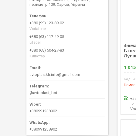
периметр 109, Харків, Україна
+380 (99) 123-89-02
Vodafone
+380 (63) 117-49-05
Lifecell
Знім
Газел
+380 (68) 504-27-83
Луга
Київстар
1 015
avtoplastkh.info@gmail.com
26
Немає 
@avtoplast_bot
+3
Vo
+380991238902
+380991238902