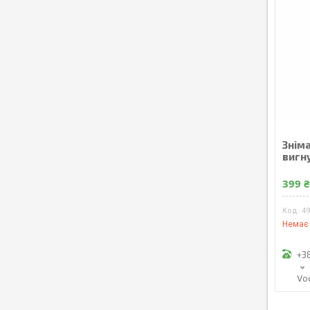
Зніма
вигн
399 
4
Немає 
+3
Vo