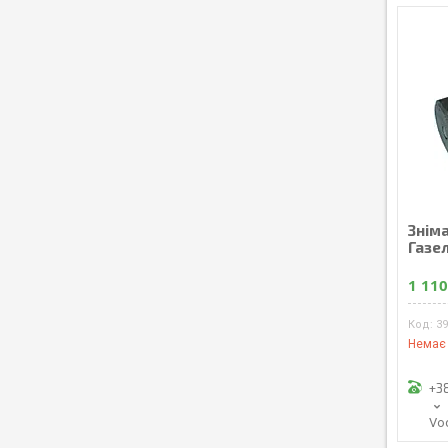
Знiм
Газел
1 110
39
Немає 
+3
Vo