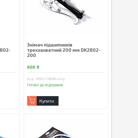
Знімач підшипників
2802-
трехзахватний 200 мм DK2802-
200
600 ₴
49051128086-omg
Готово до відправки
Купити