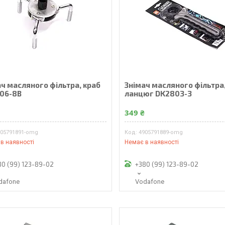
ач масляного фільтра, краб
Знімач масляного фільтра
06-8B
ланцюг DK2803-3
₴
349 ₴
905791891-omg
4905791889-omg
в наявності
Немає в наявності
80 (99) 123-89-02
+380 (99) 123-89-02
dafone
Vodafone