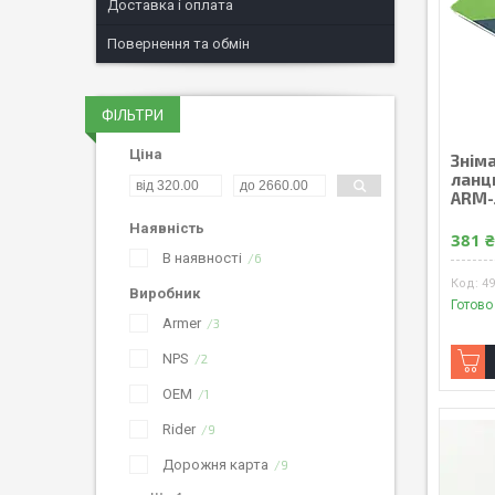
Доставка і оплата
Повернення та обмін
ФІЛЬТРИ
Ціна
Знім
ланц
ARM-
Наявність
381 
В наявності
6
4
Виробник
Готово
Armer
3
NPS
2
OEM
1
Rider
9
Дорожня карта
9