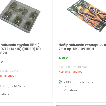
 знімачів трубки ПВХ (
Набір знімачів стопорних 
0/12/14/16) (RIDER) RD
7 ". 4 пр. DK-109180Н
.820
438 ₴
 ₴
49051261984-omg
900241427-omg
Немає в наявності
в наявності
+380 (99) 123-89-02
80 (99) 123-89-02
Vodafone
dafone