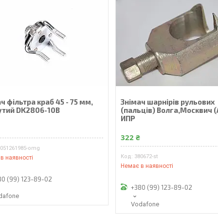
ч фільтра краб 45 - 75 мм,
Знiмач шарнiрiв рульових
утий DK2806-10B
(пальцiв) Волга,Москвич 
ИПР
₴
322 ₴
9051261985-omg
380672-st
в наявності
Немає в наявності
80 (99) 123-89-02
+380 (99) 123-89-02
dafone
Vodafone