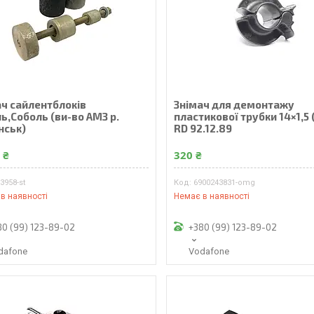
ач сайлентблоків
Знімач для демонтажу
ь,Соболь (ви-во АМЗ р.
пластикової трубки 14×1,5 
нськ)
RD 92.12.89
 ₴
320 ₴
3958-st
6900243831-omg
в наявності
Немає в наявності
80 (99) 123-89-02
+380 (99) 123-89-02
dafone
Vodafone