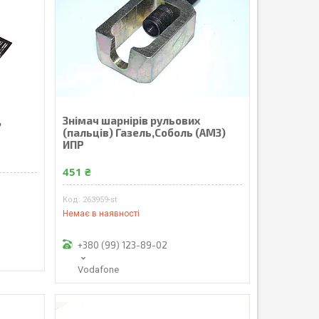
,
Знiмач шарнiрiв рульових
(пальцiв) Газель,Соболь (АМЗ)
ИПР
451 ₴
263959-st
Немає в наявності
+380 (99) 123-89-02
Vodafone