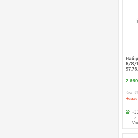
Набір
6/8/1
97.76
2 660
6
Немає 
+3
Vo