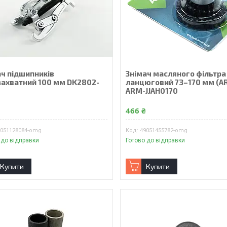
ач підшипників
Знімач масляного фільтра
захватний 100 мм DK2802-
ланцюговий 73–170 мм (A
ARM-JJAH0170
₴
466 ₴
9051128084-omg
49051455782-omg
 до відправки
Готово до відправки
Купити
Купити