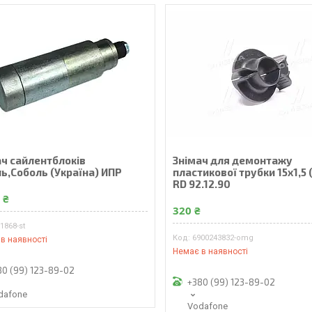
ач сайлентблокiв
Знімач для демонтажу
ь,Соболь (Україна) ИПР
пластикової трубки 15x1,5 
RD 92.12.90
 ₴
320 ₴
1868-st
6900243832-omg
в наявності
Немає в наявності
80 (99) 123-89-02
+380 (99) 123-89-02
dafone
Vodafone