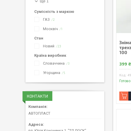
Ще 1
Сумісність з маркою
ГАЗ
2
Москвіч
1
Стан
Знім
Новий
23
трех
100
Країна виробник
399 
Словаччина
3
Угорщина
5
4
Готово
КОНТАКТИ
АВТОПЛАСТ
пл. Юрія Кононенка 1, "ТД ЛОСК",