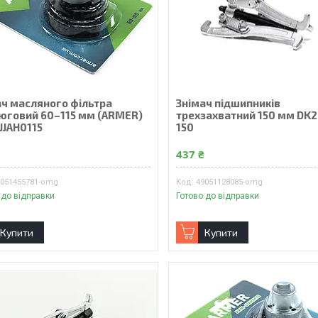
ач масляного фільтра
Знімач підшипників
юговий 60–115 мм (ARMER)
трехзахватний 150 мм DK
JJAH0115
150
₴
437 ₴
9051455781-omg
49051128085-omg
 до відправки
Готово до відправки
Купити
Купити