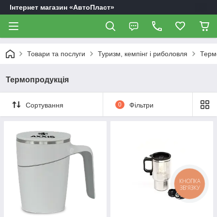
Інтернет магазин «АвтоПласт»
Товари та послуги
Туризм, кемпінг і риболовля
Терм
Термопродукція
Сортування
0
Фільтри
КНОПКА
ЗВ'ЯЗКУ