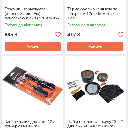
Розумний термокухоль
Термокухоль з кришкою та
(аналог Xiaomi Fiu) з
підігрівом 12в (450мл) ax-
присоскою білий (470мл) ax-
1236
1225
Готово до відправки
Готово до відправки
685
417
₴
₴
Купити
Купити
Кип'ятильник для авто 12v в
Набір похідного посуду "SET"
прикурювач ax-854
для пікніка (AXXIS) ax-856