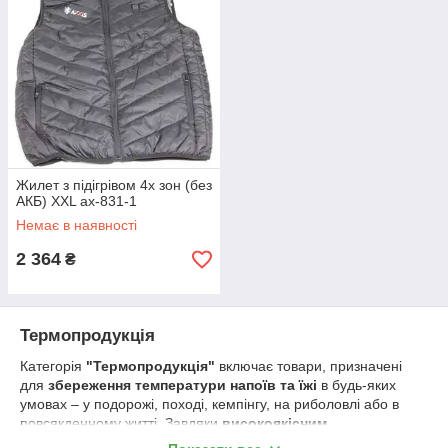
Жилет з підігрівом 4х зон (без
АКБ) XXL ax-831-1
Немає в наявності
2 364
₴
Термопродукція
Категорія
"Термопродукція"
включає товари, призначені
для
збереження температури напоїв та їжі
в будь-яких
умовах – у подорожі, поході, кемпінгу, на риболовлі або в
повсякденному житті. Завдяки
високоякісним
термоізоляційним матеріалам
, продукція цієї категорії