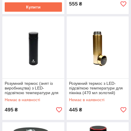
555
₴
Купити
Розумний термос (знят із
Розумний термос з LED-
виробництва) з LED-
підсвіткою температури для
підсвіткою температури для
пікніка (470 мл золотий)
пікніка (470 мл чорний)
(AXXIS) ax-1230
Немає в наявності
Немає в наявності
(AXXIS) ax
495
445
₴
₴