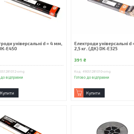
роди універсальні d = 4 мм,
Електроди універсальні d 
 DK-E450
2,5 кг. (ДК) DK-E325
₴
391 ₴
9051281012-omg
49051281010-omg
 до відправки
Готово до відправки
Купити
Купити