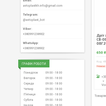
avtoplastkh.info@gmail.com
@avtoplast_bot
+380991238902
Дріт
СВ-08
08Г2
+380991238902
650 
4
ГРАФІК РОБОТИ
Немає 
Понеділок
09:00
18:00
+3
Вівторок
09:00
18:00
Середа
09:00
18:00
Vo
Четвер
09:00
18:00
Пʼятниця
09:00
18:00
Субота
09:00
18:00
Неділя
09:00
18:00