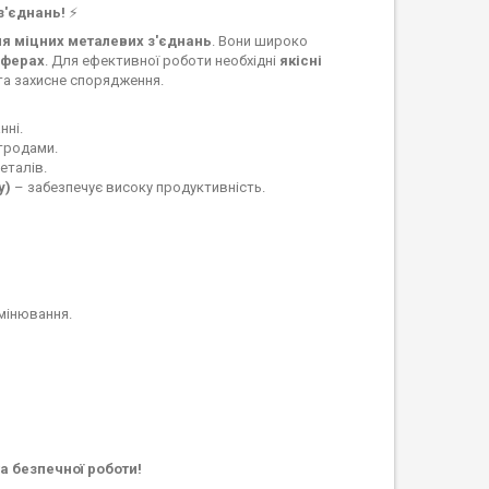
з'єднань!
⚡
я міцних металевих з'єднань
. Вони широко
сферах
. Для ефективної роботи необхідні
якісні
и та захисне спорядження.
нні.
тродами.
еталів.
у)
– забезпечує високу продуктивність.
омінювання.
а безпечної роботи!