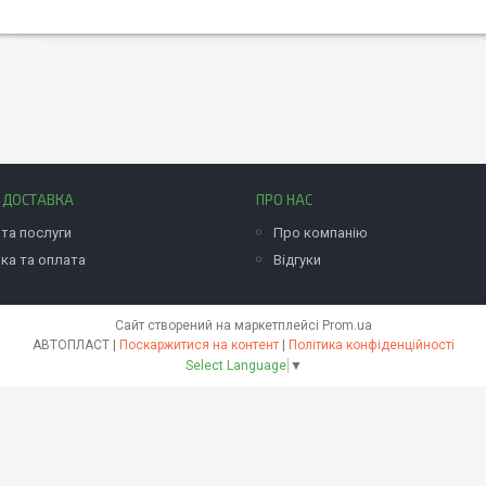
І ДОСТАВКА
ПРО НАС
та послуги
Про компанію
ка та оплата
Відгуки
Сайт створений на маркетплейсі
Prom.ua
АВТОПЛАСТ |
Поскаржитися на контент
|
Політика конфіденційності
Select Language
▼