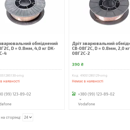
 зварювальний обміднений
Дріт зварювальний обмід
Г2С, D = 0.8мм, 4,0 кг DK-
СВ-08Г2С, D = 0.8мм, 2,0 кг
С-4
08Г2С-2
₴
390 ₴
9051285130-omg
49051285129-omg
в наявності
Немає в наявності
80 (99) 123-89-02
+380 (99) 123-89-02
dafone
Vodafone