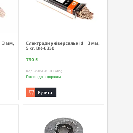
= 3 мм,
Електроди універсальні d = 3 мм,
5 кг. DK-E350
730 ₴
49051281011-omg
Готово до відправки
Купити