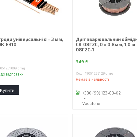
роди універсальні d = 3 мм,
Дріт зварювальний обмід
 DK-E310
СВ-08Г2С, D = 0.8мм, 1,0 кг
08Г2С-1
₴
349 ₴
9051281009-omg
49051285128-omg
 до відправки
Немає в наявності
Купити
+380 (99) 123-89-02
Vodafone