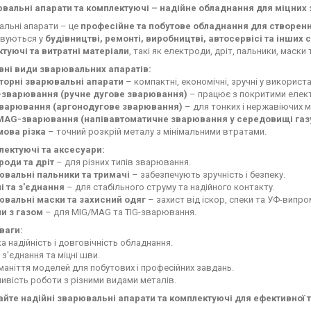
вальні апарати та комплектуючі – надійне обладнання для міцних 
льні апарати – це
професійне та побутове обладнання для створенн
вуються у
будівництві, ремонті, виробництві, автосервісі та інших 
туючі та витратні матеріали
, такі як електроди, дріт, пальники, маск
вні види зварювальних апаратів:
торні зварювальні апарати
– компактні, економічні, зручні у використа
зварювання (ручне дугове зварювання)
– працює з покритими елек
зварювання (аргонодугове зварювання)
– для тонких і нержавіючих м
MAG-зварювання (напівавтоматичне зварювання у середовищі газ
ова різка
– точний розкрій металу з мінімальними втратами.
лектуючі та аксесуари:
роди та дріт
– для різних типів зварювання.
вальні пальники та тримачі
– забезпечують зручність і безпеку.
і та з'єднання
– для стабільного струму та надійного контакту.
вальні маски та захисний одяг
– захист від іскор, спеки та УФ-випр
и з газом
– для MIG/MAG та TIG-зварювання.
ваги:
а надійність і довговічність обладнання.
і з'єднання та міцні шви.
оманіття моделей для побутових і професійних завдань.
ивість роботи з різними видами металів.
йте надійні зварювальні апарати та комплектуючі для ефективної т