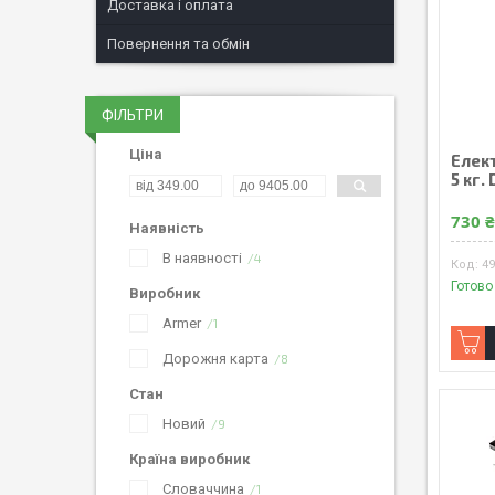
Доставка і оплата
Повернення та обмін
ФІЛЬТРИ
Ціна
Елект
5 кг.
730 
Наявність
В наявності
4
4
Готово
Виробник
Armer
1
Дорожня карта
8
Стан
Новий
9
Країна виробник
Словаччина
1