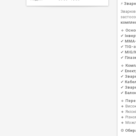
⚡
Зварю
Зварюва
застосо
комплек
🔹
Осно
✔
Інвер
✔
MMA-
✔
TIG-
✔
MIG/
✔
Плазм
🔹
Комп
✔
Елект
✔
Зварю
✔
Кабел
✔
Зварю
✔
Балон
🔹
Пере
🔸 Висок
🔸 Якісн
🔸 Різн
🔸 Можл
⚙
Обира