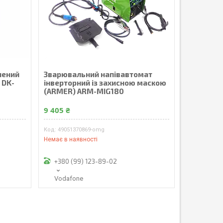
нений
Зварювальний напівавтомат
 DK-
інверторний із захисною маскою
(ARMER) ARM-MIG180
9 405 ₴
49051370869-omg
Немає в наявності
+380 (99) 123-89-02
Vodafone