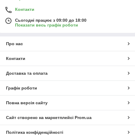
🔹 Підвищення продуктивності та економічності двигуна
Контакти
🔹 Захист від передчасного зносу деталей
🔹 Чисте повітря у салоні без пилу та алергенів
Сьогодні працює з 09:00 до 18:00
🔹 Безперебійна робота паливної та мастильної систем
Показати весь графік роботи
У нашому асортименті – широкий вибір якісних
автомобільних фільтрів для всіх марок авто. Обирайте
Про нас
надійні рішення для довговічної та безпечної експлуатації
вашого транспортного засобу! 🚗💨
Контакти
Доставка та оплата
Графік роботи
Повна версія сайту
Сайт створено на маркетплейсі
Prom.ua
Політика конфіденційності