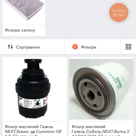
КНОПКА
ЗВ'ЯЗКУ
Фільтри салону
Сортування
0
Фільтри
Фiльтр масляний Газель
Фільтр масляний
NEXT,Бiзнес дв.Cummins ISF
Газель,Соболь,NEXT,Волга,У