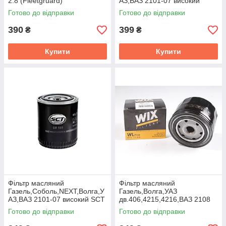
2.8 (Fleetgruard)
АЗ,ВАЗ 2101-07 високий
LF17356,5266016
MANN W920/21
Готово до відправки
Готово до відправки
390
399
₴
₴
Купити
Купити
Фільтр масляний
Фiльтр масляний
Газель,Соболь,NEXT,Волга,У
Газель,Волга,УАЗ
АЗ,ВАЗ 2101-07 високий SCT
дв.406,4215,4216,ВАЗ 2108
3105-1012005
(низький) (WixFiltron) WL7168
Готово до відправки
Готово до відправки