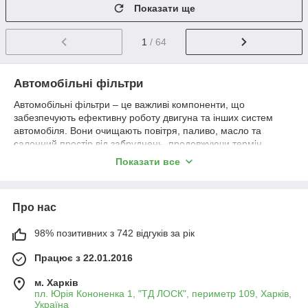
Показати ще
1
/ 64
Автомобільні фільтри
Автомобільні фільтри – це важливі компоненти, що
забезпечують ефективну роботу двигуна та інших систем
автомобіля. Вони очищають повітря, паливо, масло та
салонний простір від забруднень, продовжуючи термін
служби агрегатів і покращуючи комфорт водія та пасажирів.
Показати все
Види автомобільних фільтрів:
✅
Повітряні фільтри
– очищають повітря, що надходить у
двигун, запобігаючи потраплянню пилу та бруду.
Про нас
✅
Масляні фільтри
– фільтрують моторне масло,
видаляючи металеві частинки, нагар і забруднення.
98% позитивних з 742 відгуків за рік
✅
Паливні фільтри
– захищають паливну систему від
Працює з 22.01.2016
домішок і води, забезпечуючи стабільну роботу двигуна.
✅
Салонні фільтри
– очищають повітря в салоні від пилу,
м. Харків
алергенів і неприємних запахів.
пл. Юрія Кононенка 1, "ТД ЛОСК", периметр 109, Харків,
Навіщо міняти фільтри регулярно?
Україна