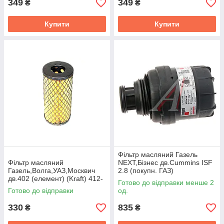
349
349
₴
₴
Купити
Купити
Фiльтр масляний Газель
Фiльтр масляний
NEXT,Бiзнес дв.Cummins ISF
Газель,Волга,УАЗ,Москвич
2.8 (покупн. ГАЗ)
дв.402 (елемент) (Kraft) 412-
LF17356,5266016
Готово до відправки менше 2
1017140
Готово до відправки
од.
330
835
₴
₴