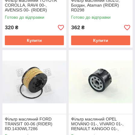
Фільтр масляний TOYOTA
Фільтр масляний ISUZU,
COROLLA, RAV4 00-,
Богдан, Ataman (RIDER)
AVENSIS 00- (RIDER)
RD298
RD.1430WL7177
Готово до відправки
Готово до відправки
320
362
₴
₴
Купити
Купити
Фільтр масляний FORD
Фільтр масляний OPEL
TRANSIT 00-06 (RIDER)
MOVANO 01-, VIVARO 01-,
RD.1430WL7286
RENAULT KANGOO 01-,
TRAFIC 01- (RIDER)