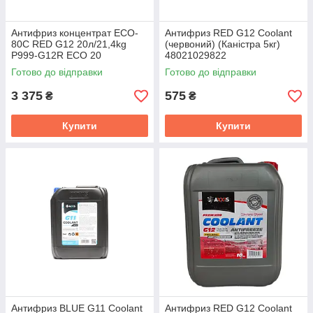
Антифриз концентрат ECO-
Антифриз RED G12 Сoolant
80C RED G12 20л/21,4kg
(червоний) (Каністра 5кг)
P999-G12R ECO 20
48021029822
Готово до відправки
Готово до відправки
3 375
575
₴
₴
Купити
Купити
Антифриз BLUE G11 Сoolant
Антифриз RED G12 Сoolant