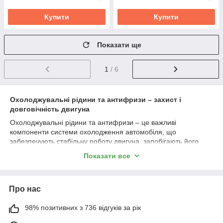
Купити
Купити
Показати ще
1
/ 6
Охолоджувальні рідини та антифризи – захист і
довговічність двигуна
Охолоджувальні рідини та антифризи – це важливі
компоненти системи охолодження автомобіля, що
забезпечують стабільну роботу двигуна, запобігають його
перегріву влітку та замерзанню в холодну пору року. Якісний
Показати все
антифриз продовжує термін служби радіатора, помпи та
інших елементів системи, запобігаючи корозії та утворенню
відкладень.
Про нас
Основні характеристики охолоджувальних
рідин:
98% позитивних з 736 відгуків за рік
✔
Захист від перегріву та замерзання
– підтримує