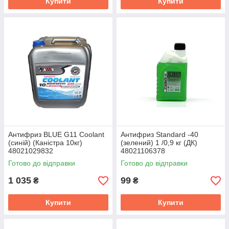
Купити
Купити
Антифриз BLUE G11 Сoolant
Антифриз Standard -40
(синій) (Каністра 10кг)
(зелений) 1 /0,9 кг (ДК)
48021029832
48021106378
Готово до відправки
Готово до відправки
1 035
99
₴
₴
Купити
Купити