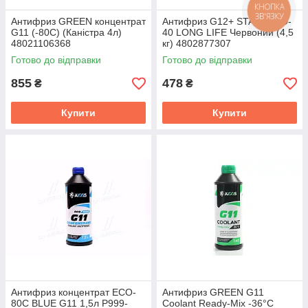
КНОПКА
ЗВ'ЯЗКУ
Антифриз GREEN концентрат
Антифриз G12+ STANDARD-
G11 (-80C) (Каністра 4л)
40 LONG LIFE Червоний (4,5
48021106368
кг) 4802877307
Готово до відправки
Готово до відправки
855
478
₴
₴
Купити
Купити
Антифриз концентрат ECO-
Антифриз GREEN G11
80C BLUE G11 1,5л P999-
Сoolant Ready-Mix -36°C