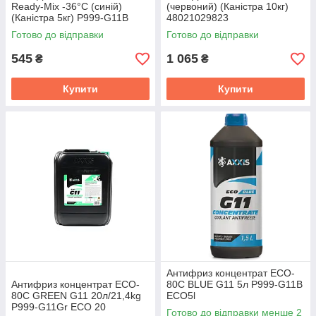
Ready-Mix -36°C (синій)
(червоний) (Каністра 10кг)
(Каністра 5кг) P999-G11B
48021029823
RDM5
Готово до відправки
Готово до відправки
545
1 065
₴
₴
Купити
Купити
Антифриз концентрат ECO-
Антифриз концентрат ECO-
80C BLUE G11 5л P999-G11B
80C GREEN G11 20л/21,4kg
ECO5l
P999-G11Gr ECO 20
Готово до відправки менше 2