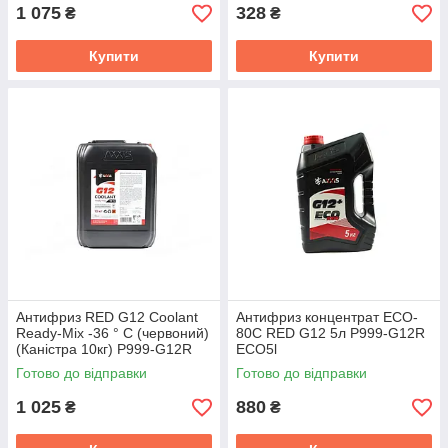
1 075
328
₴
₴
Купити
Купити
Антифриз RED G12 Сoolant
Антифриз концентрат ECO-
Ready-Mix -36 ° C (червоний)
80C RED G12 5л P999-G12R
(Каністра 10кг) P999-G12R
ECO5l
RDM10
Готово до відправки
Готово до відправки
1 025
880
₴
₴