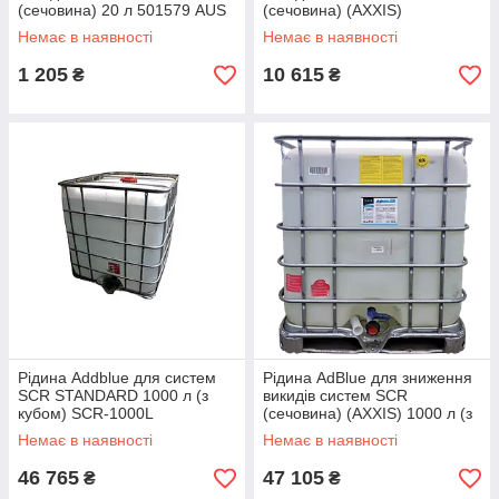
(сечовина) 20 л 501579 AUS
(сечовина) (AXXIS)
32
(бочка200л) 501579 AUS 32-
Немає в наявності
Немає в наявності
200
1 205
10 615
₴
₴
Рідина Addblue для систем
Рідина AdBlue для зниження
SCR STANDARD 1000 л (з
викидів систем SCR
кубом) SCR-1000L
(сечовина) (AXXIS) 1000 л (з
кубом) AUS 32
Немає в наявності
Немає в наявності
46 765
47 105
₴
₴