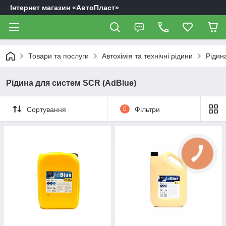
Інтернет магазин «АвтоПласт»
Товари та послуги
Автохімія та технічні рідини
Рідин
Рідина для систем SCR (AdBlue)
Сортування
0
Фільтри