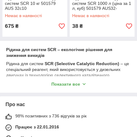
систем SCR 10 кг 501579
систем SCR 1000 л (ціна за 1
AUS 32c10
л, куб) 501579 AUS32-
1Cube1L
Немає в наявності
Немає в наявності
675
38
₴
₴
Рідина для систем SCR – екологічне рішення для
зниження викидів
Рідина для систем
SCR (Selective Catalytic Reduction)
– це
спеціальний реагент, який використовується у дизельних
двигунах із технологією селективного каталітичного
відновлення. Вона призначена для зниження викидів оксидів
Показати все
азоту (
NOx
) і відповідає екологічним стандартам
Euro 5, Euro
6
.
Як працює рідина SCR?
Про нас
Під час упорскування у вихлопну систему рідина взаємодіє з
гарячими газами, перетворюючи шкідливі оксиди азоту на
98% позитивних з 736 відгуків за рік
безпечні азот і водяну пару. Це значно зменшує забруднення
Працює з 22.01.2016
довкілля та сприяє дотриманню сучасних екологічних норм.
Основні переваги рідини для SCR: