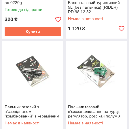
ax-0220g
Балон газовий туристичний
5L (без пальника) (RIDER)
Готово до відправки
RD 98.12.32
320
Немає в наявності
₴
1 120
₴
Купити
Пальник газовий з
Пальник газовий,
п'єзопідпалом
п'єзозапалювання на курці,
"комбінований" з керамічним
регулятор, розсікач полум'я
елементом та розсікачем ax-
ax-014
Немає в наявності
Немає в наявності
017