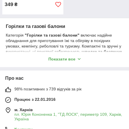
349
₴
Горілки та газові балони
Категорія
"Горілки та газові балони"
включає надійне
обладнання для приготування їжі та обігріву в похідних
умовах, кемпінгу, риболовлі та туризму. Компактні та зручні у
використанні, ці пристрої забезпечують
швидке та безпечне
розпалювання вогню
, незалежно від погодних умов.
Показати все
🔹
Асортимент включає:
✔
Туристичні газові горілки
– компактні пристрої для
приготування їжі на природі.
Про нас
✔
Портативні плити
– зручні для кемпінгу та виїзних пікніків.
✔
Газові балони
– різні об'єми та типи пального (ізобутан,
98% позитивних з 739 відгуків за рік
пропан-бутан), сумісні з горілками.
✔
Аксесуари
– перехідники, шланги, адаптери для
Працює з 22.01.2016
підключення та безпечного використання газового
обладнання.
м. Харків
пл. Юрія Кононенка 1, "ТД ЛОСК", периметр 109, Харків,
🔹
Переваги:
Україна
🔸 Легкість і компактність – зручно брати із собою в похід або
подорож.