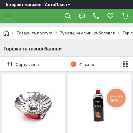
Інтернет магазин «АвтоПласт»
Товари та послуги
Туризм, кемпінг і риболовля
Горіл
Горілки та газові балони
Сортування
0
Фільтри
КНОПКА
ЗВ'ЯЗКУ