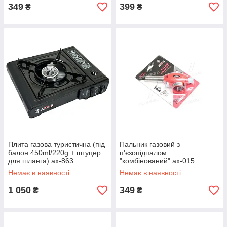
349
399
₴
₴
Плита газова туристична (під
Пальник газовий з
балон 450ml/220g + штуцер
п'єзопідпалом
для шланга) ax-863
"комбінований" ax-015
Немає в наявності
Немає в наявності
1 050
349
₴
₴