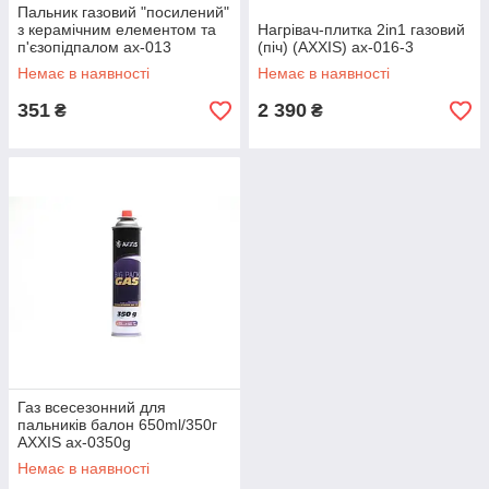
Пальник газовий "посилений"
з керамічним елементом та
Нагрівач-плитка 2in1 газовий
п'єзопідпалом ax-013
(піч) (AXXIS) ax-016-3
Немає в наявності
Немає в наявності
351
2 390
₴
₴
Газ всесезонний для
пальників балон 650ml/350г
AXXIS ax-0350g
Немає в наявності