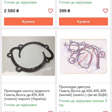
Cummins Investmen 5257188
406.1007245-24
Готово до відправки
Готово до відправки
2 580
399
₴
₴
Купити
Купити
Прокладки двигуна
Прокладка насосу водяного
Газель,Волга дв.406,405,409
Газель,Волга дв.405,406
(малий) (компл.) (ви-во БЦМ)
(помпи) паронiт (Україна)
Готово до відправки менше 2
406.1307049
Готово до відправки
од.