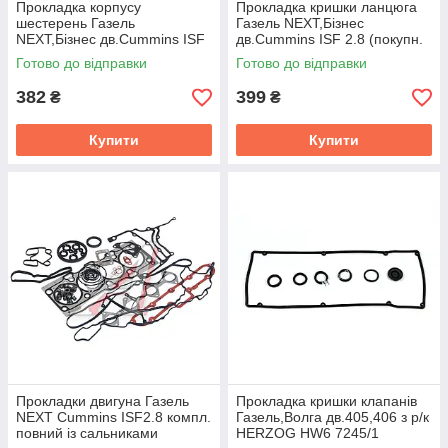
Прокладка корпусу
Прокладка кришки ланцюга
шестерень Газель
Газель NEXT,Бізнес
NEXT,Бізнес дв.Cummins ISF
дв.Cummins ISF 2.8 (покупн.
2.8 (покупн. ГАЗ)
ГАЗ)
Готово до відправки
Готово до відправки
382
399
₴
₴
Купити
Купити
Прокладки двигуна Газель
Прокладка кришки клапанiв
NEXT Cummins ISF2.8 компл.
Газель,Волга дв.405,406 з р/к
повний із сальниками
HERZOG HW6 7245/1