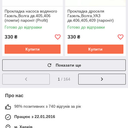
Прокладка насоса водяного
Прокладка дроселя
Газель,Волга дв.405,406
Газель,Волга,УАЗ
(помпи) паронiт (Profit)
дв.406,405,409 (паронiт)
406.1307049
(Profit) 406.1148015
Готово до відправки
Готово до відправки
330
330
₴
₴
Купити
Купити
Показати ще
1
/ 164
Про нас
98% позитивних з 740 відгуків за рік
Працює з 22.01.2016
м. Харків