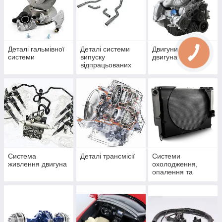
Деталі гальмівної
Деталі системи
Двигуни та деталі
системи
випуску
двигуна
відпрацьованих
газів
Система
Деталі трансмісії
Системи
живлення двигуна
охолодження,
опалення та
кондиціонування