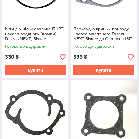
Кільце ущільнювальне ПНВТ,
Прокладка кришки приводу
насоса водяного (помпи)
насоса масляного Газель
Газель NEXT, Бізнес
NEXT,Бізнес дв.Cummins ISF
дв.Cummins ISF 2.8 Cummins
2.8 (допоміжного) (ГАЗ)
Готово до відправки
Готово до відправки
3940386
330
399
₴
₴
Купити
Купити