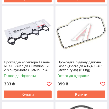
Прокладка колектора Газель
Прокладка пiддону двигуна
NEXT,Бізнес дв.Cummins ISF
Газель,Волга дв.406,405,409
2.8 випускного (цільна на 4
(метал-гума) (Elring)
циліндра) метал
40624.1009070
Готово до відправки
Готово до відправки
333
399
₴
₴
Купити
Купити