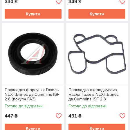
330
349
₴
₴
Купити
Купити
Прокладка форсунки Газель
Прокладка охолоджувача
NEXT,Бізнес дв.Cummins ISF
масла Газель NEXT,Бiзнес
2.8 (покупн.ГАЗ)
дв.Cummins ISF 2.8
(Cummins) 5262903
Готово до відправки
Готово до відправки
447
431
₴
₴
Купити
Купити