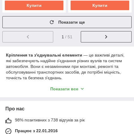
Купити
Купити
Показати ще
1
/ 51
Кріплення та з'єднувальні елементи
— це важливі деталі,
які забезпечують надійне з'єднання різних вузлів та систем
автомобіля. Вони є незамінними при монтажі, ремонті та
обслуговуванні транспортних засобів, де потрібні міцність,
точність та безпека з'єднань.
🔧
У нашому каталозі представлені:
Показати все
Штифти
— для фіксації деталей та вузлів у
заданому положенні;
Штуцери
— для з'єднання трубопроводів та
Про нас
магістралей паливних, охолоджувальних, гідравлічних
та пневматичних систем;
98% позитивних з 738 відгуків за рік
Болти та гайки
— для створення роз'ємних
Працює з 22.01.2016
різьбових з'єднань;