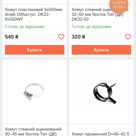
КНОПКА
ЗВ'ЯЗКУ
Хомут пластиковий 9х550мм.
Хомут стяжний оцинкований
білий 100шт./уп. DK22-
32–50 мм Norma-Тип (ДК)
9х550WT
DK32-50
Готово до відправки
Готово до відправки
545
320
₴
₴
Купити
Купити
Хомут стяжний оцинкований
30–45 мм Norma-Тип (ДК)
Хомут пружинний D=40–42.5