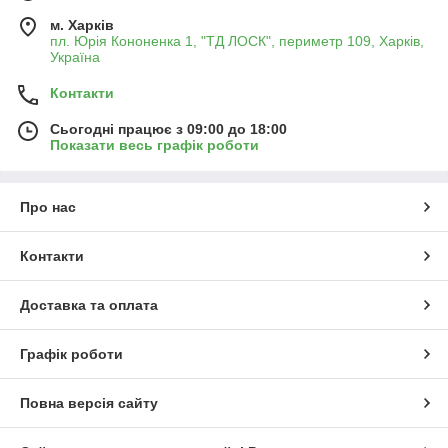
Аварійні з'єднання
— для швидкого ремонту та
м. Харків
пл. Юрія Кононенка 1, "ТД ЛОСК", периметр 109, Харків,
відновлення працездатності систем у польових умовах.
Україна
Усі елементи виготовлені з міцних матеріалів, що
відповідають вимогам автомобільної промисловості, і мають
Контакти
високу стійкість до навантажень та корозії.
Сьогодні працює з 09:00 до 18:00
✅ Широкий асортимент для різних сфер застосування;
Показати весь графік роботи
✅ Висока якість виготовлення та точність розмірів;
✅ Швидка доставка по Україні.
Про нас
Контакти
Доставка та оплата
Графік роботи
Повна версія сайту