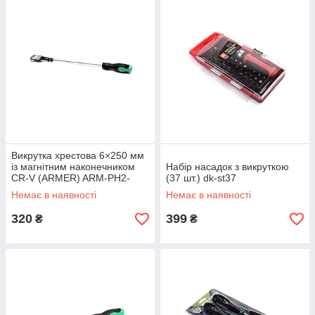
Викрутка хрестова 6×250 мм
із магнітним наконечником
Набір насадок з викруткою
CR-V (ARMER) ARM-PH2-
(37 шт.) dk-st37
6250
Немає в наявності
Немає в наявності
320
399
₴
₴