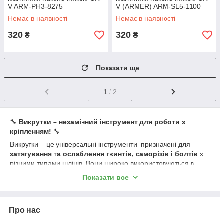
V ARM-PH3-8275
V (ARMER) ARM-SL5-1100
Немає в наявності
Немає в наявності
320
320
₴
₴
Показати ще
1
/ 2
🔧
Викрутки – незамінний інструмент для роботи з
кріпленням!
🔧
Викрутки – це універсальні інструменти, призначені для
затягування та ослаблення гвинтів, саморізів і болтів
з
різними типами шліців. Вони широко використовуються в
ремонті, будівництві, електроніці, слюсарних та
Показати все
монтажних роботах
. В асортименті представлені
класичні,
ударні, прецизійні та універсальні викрутки, а також
набори з бітами
.
Про нас
🔹
Основні види викруток: