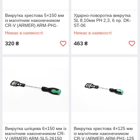
Викрутка хрестова 5×150 мм
Ударно-поворотна викрутка
із магнітним наконечником
SL 8,10мм PH 2,3, 6 пр. DK-
CR-V (ARMER) ARM-PH1-
ST-06
5150
Немає в наявності
Немає в наявності
320
463
₴
₴
Викрутка шліцева 6×150 мм із
Викрутка хрестова 4×125 мм
магнітним наконечником CR-
із магнітним наконечником
V (ARMER) ARM-SL5-26150
CR-V (ARMER) ARM-PH1-125