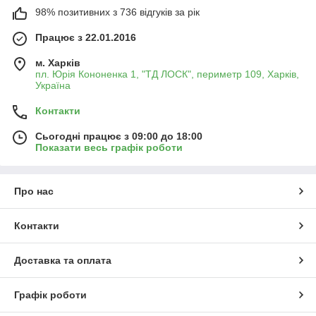
✔
Плоскі
– підходять для роботи з класичними шліцами.
98% позитивних з 736 відгуків за рік
✔
Хрестові (Phillips, Pozidriv)
– використовуються для
гвинтів із хрестоподібними шліцами.
Працює з 22.01.2016
✔
Шестигранні (Hex, Allen)
– необхідні для роботи з
шестигранними гвинтами.
м. Харків
✔
Торцеві (Torx, TX)
– забезпечують надійне захоплення в
пл. Юрія Кононенка 1, "ТД ЛОСК", периметр 109, Харків,
спеціальних кріпленнях.
Україна
✔
Діелектричні
– безпечні для роботи з електрикою.
Контакти
✔
Ударні
– витримують високі навантаження під час
демонтажу кріплень.
Сьогодні працює з 09:00 до 18:00
✔
Прецизійні
– призначені для роботи з електронікою та
Показати весь графік роботи
точними механізмами.
✔
Викрутки з тріскачкою
– пришвидшують процес роботи.
🔹
Переваги:
Про нас
🔸 Зручність і простота використання.
🔸 Міцні та зносостійкі матеріали.
🔸 Ергономічна рукоятка для надійного захоплення.
Контакти
🔸 Широкий асортимент для будь-яких завдань.
⚙
Обирайте якісні викрутки для надійної та зручної
Доставка та оплата
роботи!
Графік роботи