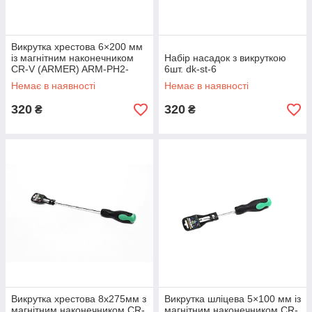
Викрутка хрестова 6×200 мм
із магнітним наконечником
Набір насадок з викруткою
CR-V (ARMER) ARM-PH2-
6шт. dk-st-6
6200
Немає в наявності
Немає в наявності
320
320
₴
₴
Викрутка хрестова 8х275мм з
Викрутка шліцева 5×100 мм із
магнітним наконечником CR-
магнітним наконечником CR-