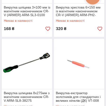
Викрутка шліцева 3×100 мм із
Викрутка хрестова 6×150 мм
магнітним наконечником CR-
із магнітним наконечником
V (ARMER) ARM-SL3-0100
CR-V (ARMER) ARM-PH2-
6150
Немає в наявності
Немає в наявності
168
320
₴
₴
Викрутка шлицева 8х275мм з
Викрутка-екстрактор
магнітним наконечником CR-
золотників для стандартних і
V ARM-SL8-38275
великих ніпелів (ДК) VT-008