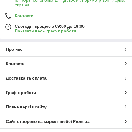
пл. Юрія Кононенка 1, "ТД ЛОСК", периметр 109, Харків,
Україна
🔹
Переваги:
🔸
Простота у використанні
– зручні конструкції для
Контакти
швидкого приготування їжі на вогні.
🔸
Міцні матеріали
– сталь, чавун і жаростійкі покриття для
Сьогодні працює з 09:00 до 18:00
довговічності.
Показати весь графік роботи
🔸
Компактність і мобільність
– моделі для зручного
транспортування та зберігання.
🔸
Ідеальний смак страв
– максимальне розкриття аромату
Про нас
м'яса, овочів та інших продуктів.
🔥
Готуйте смачні страви на вогні та насолоджуйтеся
Контакти
відпочинком із надійними мангалами та грилями!
Доставка та оплата
Графік роботи
Повна версія сайту
Сайт створено на маркетплейсі
Prom.ua