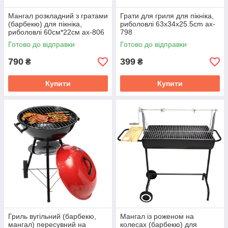
Мангал розкладний з гратами
Грати для гриля для пікніка,
(барбекю) для пікніка,
риболовлі 63x34x25.5cm ax-
риболовлі 60см*22см ax-806
798
Готово до відправки
Готово до відправки
790
399
₴
₴
Купити
Купити
Гриль вугільний (барбекю,
Мангал із роженом на
мангал) пересувний на
колесах (барбекю) для