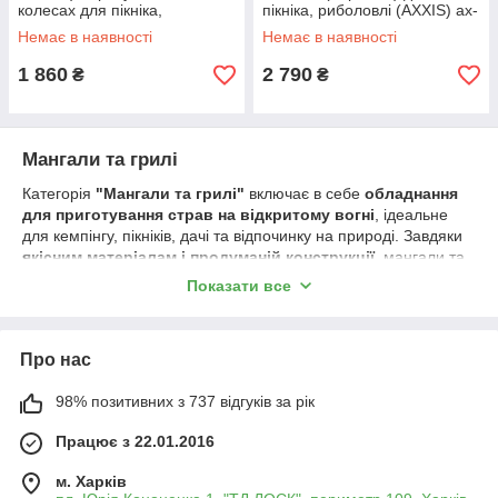
колесах для пікніка,
пікніка, риболовлі (AXXIS) ax-
риболовлі (AXXIS) ax-799
800
Немає в наявності
Немає в наявності
1 860
2 790
₴
₴
Мангали та грилі
Категорія
"Мангали та грилі"
включає в себе
обладнання
для приготування страв на відкритому вогні
, ідеальне
для кемпінгу, пікніків, дачі та відпочинку на природі. Завдяки
якісним матеріалам і продуманій конструкції
, мангали та
грилі забезпечують зручність, рівномірне прожарювання та
Показати все
незабутній смак страв.
🔹
Асортимент включає:
✔
Мангали
– складні, стаціонарні, переносні моделі різних
Про нас
розмірів.
✔
Грилі
– вугільні, газові, електричні, а також гриль-барбекю.
98% позитивних з 737 відгуків за рік
✔
Аксесуари для гриля та мангала
– шампури, решітки,
підставки, інструменти для приготування м'яса, риби та
Працює з 22.01.2016
овочів.
✔
Паливо та розпалювання
– вугілля, брикети, рідина для
м. Харків
розпалювання та аксесуари для підтримки вогню.