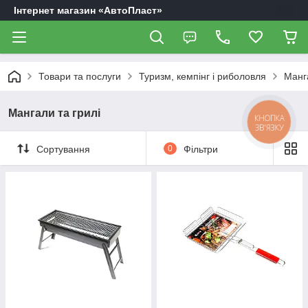
Інтернет магазин «АвтоПласт»
Товари та послуги
Туризм, кемпінг і риболовля
Манга
Мангали та грилі
КНОПКА
ЗВ'ЯЗКУ
Сортування
0
Фільтри