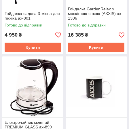
Гойдалка GardenRelax з
Гойдалка садова 3-місна для
москітною сіткою (AXXIS) ax-
пікніка ax-801
1306
Готово до відправки
Готово до відправки
4 950
16 385
₴
₴
Купити
Купити
Електрочайник скляний
PREMIUM GLASS ax-899