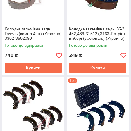
Колодка гальмiвна задн.
Колодка гальмiвна задн. УАЗ
Газель (компл.4шт) (Украина)
452,469(31512),3163-Патрiот
3302-3502090
в зборi (заклепан.) (Украина)
469-3502091
Готово до відправки
Готово до відправки
740
349
₴
₴
Купити
Купити
Топ