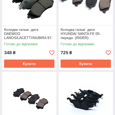
Колодки гальм. диск.
Колодка гальм. диск.
DAEWOO
HYUNDAI SANTA FE 05-
LANOS/LACETTI/NUBIRA 97-
передн. (RIDER)
передн. 96281937 (RIDER)
RD.3323.DB4111
Готово до відправки
Готово до відправки
RD.3323.DB3265
348
725
₴
₴
Купити
Купити