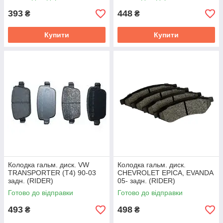
393
448
₴
₴
Купити
Купити
Колодка гальм. диск. VW
Колодка гальм. диск.
TRANSPORTER (T4) 90-03
CHEVROLET EPICA, EVANDA
задн. (RIDER)
05- задн. (RIDER)
RD.3323.DB1325
RD.3323.DB3346
Готово до відправки
Готово до відправки
493
498
₴
₴