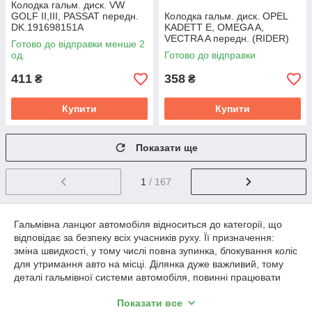
Колодка гальм. диск. VW
GOLF II,III, PASSAT передн.
Колодка гальм. диск. OPEL
DK.191698151A
KADETT E, OMEGA A,
VECTRA A передн. (RIDER)
Готово до відправки менше 2
RD.3323.DB199
од.
Готово до відправки
411
358
₴
₴
Купити
Купити
Показати ще
1
/ 167
Гальмівна ланцюг автомобіля відноситься до категорії, що
відповідає за безпеку всіх учасників руху. Її призначення:
зміна швидкості, у тому числі повна зупинка, блокування коліс
для утримання авто на місці. Ділянка дуже важливий, тому
деталі гальмівної системи автомобіля, повинні працювати
бездоганно.
Показати все
Складнощів додає і той