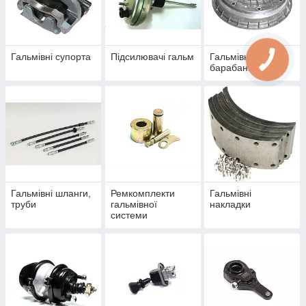
Гальмівні супорта
Підсилювачі гальм
Гальмівні
барабани
Гальмівні шланги,
Ремкомплекти
Гальмівні
труби
гальмівної
накладки
системи