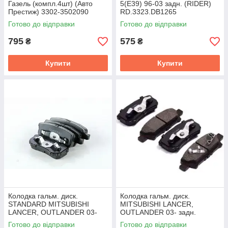
Газель (компл.4шт) (Авто
5(E39) 96-03 задн. (RIDER)
Престиж) 3302-3502090
RD.3323.DB1265
Готово до відправки
Готово до відправки
795
575
₴
₴
Купити
Купити
Колодка гальм. диск.
Колодка гальм. диск.
STANDARD MITSUBISHI
MITSUBISHI LANCER,
LANCER, OUTLANDER 03-
OUTLANDER 03- задн.
задн. (RIDER) RD.24014STD
(RIDER) RD.3323.DB3341
Готово до відправки
Готово до відправки