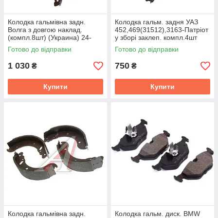
Колодка гальмiвна задн.
Колодка гальм. задня УАЗ
Волга з довгою наклад.
452,469(31512),3163-Патріот
(компл.8шт) (Украина) 24-
у зборі заклеп. компл.4шт
3501095
АвтоПрестиж 469-3502091
Готово до відправки
Готово до відправки
1 030
750
₴
₴
Купити
Купити
Колодка гальмiвна задн.
Колодка гальм. диск. BMW