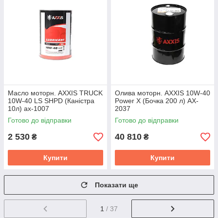
Масло моторн. AXXIS TRUCK
Олива моторн. AXXIS 10W-40
10W-40 LS SHPD (Каністра
Power Х (Бочка 200 л) AX-
10л) ax-1007
2037
Готово до відправки
Готово до відправки
2 530
40 810
₴
₴
Купити
Купити
Показати ще
1
/ 37