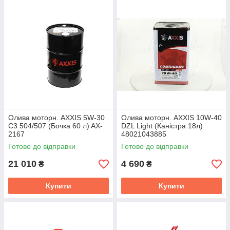
Олива моторн. AXXIS 5W-30
Олива моторн. AXXIS 10W-40
C3 504/507 (Бочка 60 л) AX-
DZL Light (Каністра 18л)
2167
48021043885
Готово до відправки
Готово до відправки
21 010
4 690
₴
₴
Купити
Купити