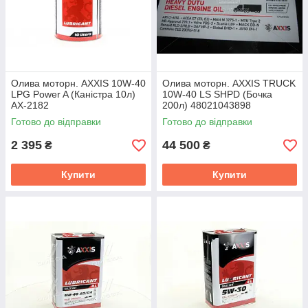
Олива моторн. AXXIS 10W-40
Олива моторн. AXXIS TRUCK
LPG Power A (Каністра 10л)
10W-40 LS SHPD (Бочка
AX-2182
200л) 48021043898
Готово до відправки
Готово до відправки
2 395
44 500
₴
₴
Купити
Купити