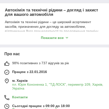
Автохімія та технічні рідини – догляд і захист
для вашого автомобіля
Автохімія та технічні рідини – це широкий асортимент
засобів, призначених для догляду за автомобілем,
підтримання його працездатності та продовження терміну
служби ключових вузлів і механізмів. Вони допомагають
Показати все
очищати, змащувати, захищати від корозії, покращувати
експлуатаційні характеристики та забезпечувати безпеку на
дорозі.
Про нас
Основні категорії автохімії та технічних рідин:
98% позитивних з 737 відгуків за рік
🚗
Охолоджувальні рідини та антифризи
– запобігають
перегріву двигуна та захищають систему охолодження від
Працює з 22.01.2016
корозії.
🔩
Моторні та трансмісійні оливи
– змащують і захищають
м. Харків
двигун, коробку передач та інші вузли.
пл. Юрія Кононенка 1, "ТД ЛОСК", периметр 109, Харків,
🛠
Мастила та технічні рідини
– зменшують тертя,
Україна
захищають від вологи та продовжують термін служби
деталей.
Контакти
💧
Гальмівні рідини
– забезпечують надійну роботу
гальмівної системи та безпеку руху.
Сьогодні працює з 09:00 до 18:00