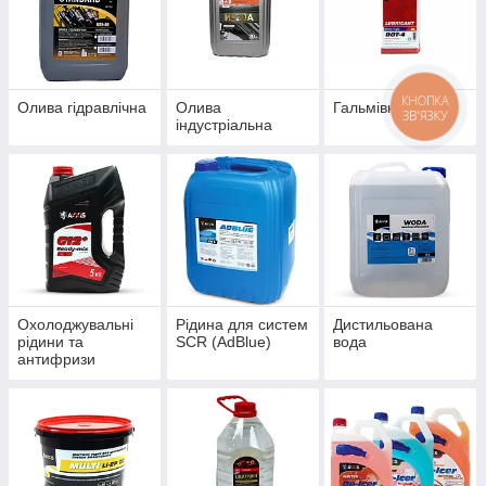
КНОПКА
Олива гідравлічна
Олива
Гальмівна рідина
ЗВ'ЯЗКУ
індустріальна
Охолоджувальні
Рідина для систем
Дистильована
рідини та
SCR (AdBlue)
вода
антифризи