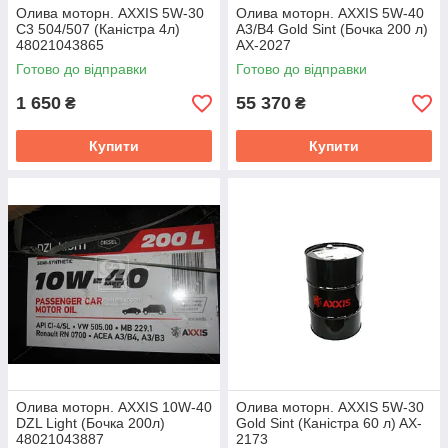
Олива моторн. AXXIS 5W-30
Олива моторн. AXXIS 5W-40
C3 504/507 (Каністра 4л)
A3/B4 Gold Sint (Бочка 200 л)
48021043865
AX-2027
Готово до відправки
Готово до відправки
1 650
55 370
₴
₴
Купити
Купити
Олива моторн. AXXIS 10W-40
Олива моторн. AXXIS 5W-30
DZL Light (Бочка 200л)
Gold Sint (Каністра 60 л) AX-
48021043887
2173