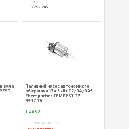
Vodafone
рівача
Паливний насос автономного
MPEST
обігрівача 12V 5 кВт D2/D4/D4S
Eberspacher TEMPEST TP
99.12.76
1 405 ₴
6900239783-omg
Немає в наявності