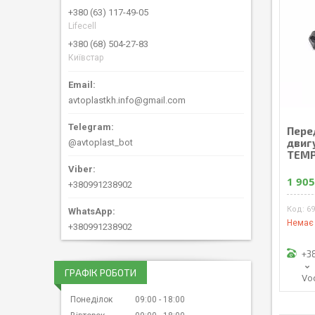
+380 (63) 117-49-05
Lifecell
+380 (68) 504-27-83
Київстар
avtoplastkh.info@gmail.com
Пере
двиг
@avtoplast_bot
TEMP
1 905
+380991238902
6
Немає 
+380991238902
+3
ГРАФІК РОБОТИ
Vo
Понеділок
09:00
18:00