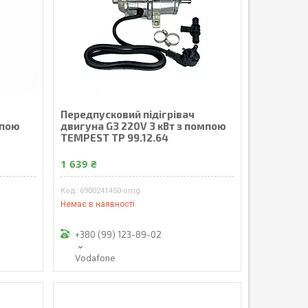
Передпусковий підігрівач
мпою
двигуна G3 220V 3 кВт з помпою
TEMPEST TP 99.12.64
1 639 ₴
6900241450-omg
Немає в наявності
+380 (99) 123-89-02
Vodafone