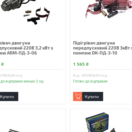
рівач двигуна
Підігрівач двигуна
пусковий 220В 3,2 кВт з
передпусковий 220В 3кВт 
ою ARM-ПД-3-06
помпою DK-ПД-3-10
 ₴
1 565 ₴
937803628-omg
4937803629-omg
 до відправки менше 2 од.
Готово до відправки
Купити
Купити