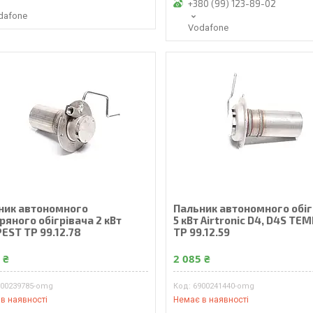
+380 (99) 123-89-02
dafone
Vodafone
ник автономного
Пальник автономного обіг
ряного обігрівача 2 кВт
5 кВт Airtronic D4, D4S TE
EST TP 99.12.78
TP 99.12.59
 ₴
2 085 ₴
900239785-omg
6900241440-omg
в наявності
Немає в наявності