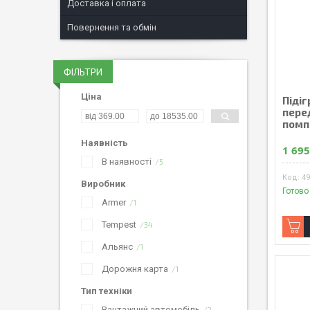
Доставка і оплата
Повернення та обмін
ФІЛЬТРИ
Ціна
Підіг
перед
помп
Наявність
1 695
В наявності
5
4
Виробник
Готово
Armer
1
Tempest
34
Альянс
1
Дорожня карта
1
Тип техніки
Вантажний автомобіль
2