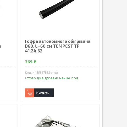
Гофра автономного обігрівача
з
D60, L=60 см TEMPEST TP
41.24.62
369 ₴
4435867832-omg
Готово до відправки менше 2 од.
Купити