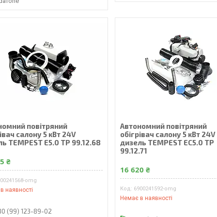
dafone
номний повітряний
Автономний повітряний
івач салону 5 кВт 24V
обігрівач салону 5 кВт 24V
ль TEMPEST E5.0 TP 99.12.68
дизель TEMPEST EC5.0 TP
99.12.71
5 ₴
16 620 ₴
900241568-omg
6900241592-omg
в наявності
Немає в наявності
80 (99) 123-89-02