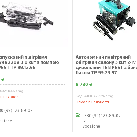
дпусковий підігрівач
Автономний повітряний
уна 220V 3,0 кВт з помпою
обігрівач салону 5 кВт 24V
EST TP 99.12.66
дизельний TEMPEST з бок
баком TP 99.23.97
 ₴
8 780 ₴
900241565-omg
44001425224-omg
в наявності
Немає в наявності
80 (99) 123-89-02
+380 (99) 123-89-02
dafone
Vodafone