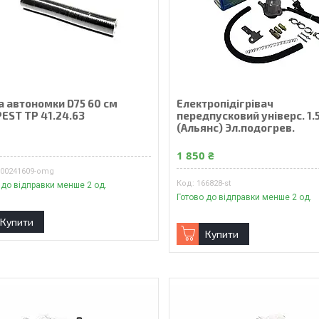
а автономки D75 60 см
Електропiдiгрiвач
EST TP 41.24.63
передпусковий унiверс. 1.5
(Альянс) Эл.подогрев.
₴
1 850 ₴
900241609-omg
166828-st
 до відправки менше 2 од.
Готово до відправки менше 2 од.
Купити
Купити