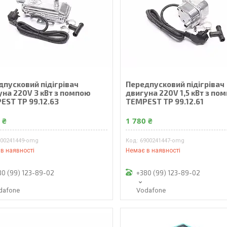
дпусковий підігрівач
Передпусковий підігрівач
уна 220V 3 кВт з помпою
двигуна 220V 1,5 кВт з по
EST TP 99.12.63
TEMPEST TP 99.12.61
 ₴
1 780 ₴
900241449-omg
6900241447-omg
в наявності
Немає в наявності
80 (99) 123-89-02
+380 (99) 123-89-02
dafone
Vodafone