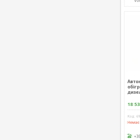
Vo
Авто
обігр
дизе
18 53
6
Немає 
+3