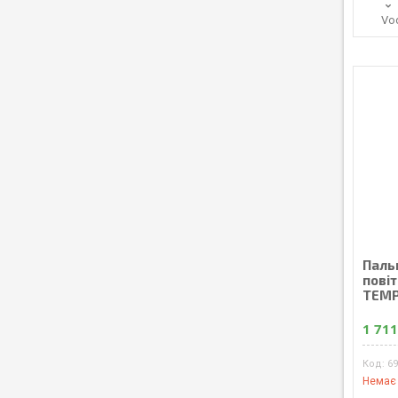
Vo
Паль
повіт
TEMP
1 711
6
Немає 