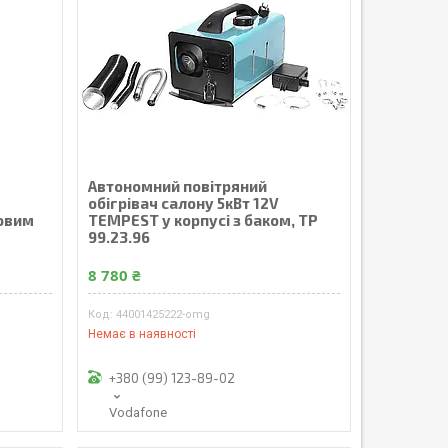
Автономний повітряний
обігрівач салону 5кВт 12V
овим
TEMPEST у корпусі з баком, TP
99.23.96
8 780 ₴
44001425222-omg
Немає в наявності
+380 (99) 123-89-02
Vodafone