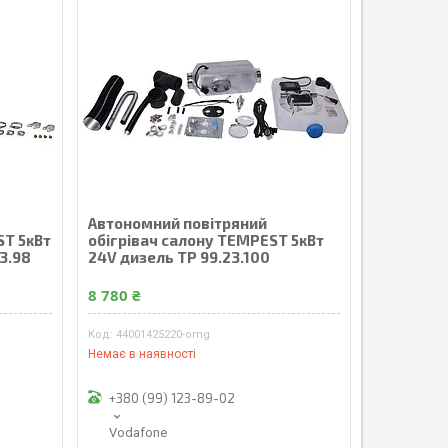
Автономний повітряний
ST 5кВт
обігрівач салону TEMPEST 5кВт
23.98
24V дизель TP 99.23.100
8 780 ₴
44001425220-omg
Немає в наявності
+380 (99) 123-89-02
Vodafone