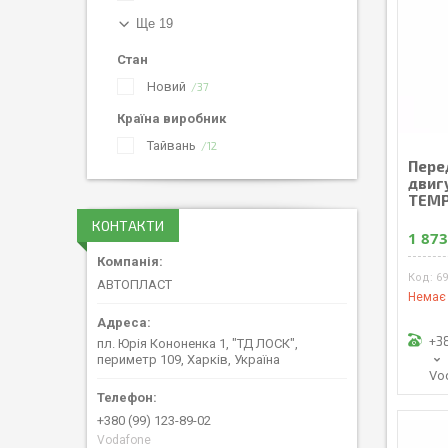
Ще 19
Стан
Новий
37
Країна виробник
Тайвань
12
Пере
двиг
TEMP
КОНТАКТИ
1 873
6
АВТОПЛАСТ
Немає 
+3
пл. Юрія Кононенка 1, "ТД ЛОСК",
периметр 109, Харків, Україна
Vo
+380 (99) 123-89-02
Vodafone