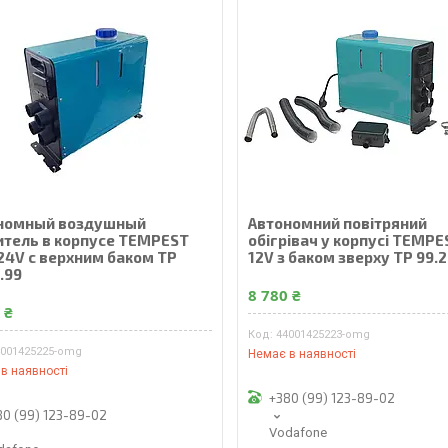
номный воздушный
Автономний повітряний
итель в корпусе TEMPEST
обігрівач у корпусі TEMPE
 24V с верхним баком TP
12V з баком зверху TP 99.
.99
8 780 ₴
 ₴
44001425223-omg
4001425225-omg
Немає в наявності
в наявності
+380 (99) 123-89-02
80 (99) 123-89-02
Vodafone