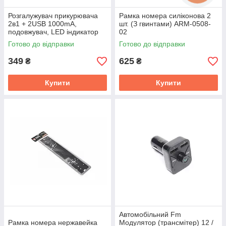
Розгалужувач прикурювача
Рамка номера силіконова 2
2в1 + 2USB 1000mA,
шт. (З гвинтами) ARM-0508-
подовжувач, LED індикатор
02
(ДК) WF-023
Готово до відправки
Готово до відправки
349
625
₴
₴
Купити
Купити
Автомобільний Fm
Рамка номера нержавейка
Модулятор (трансмітер) 12 /