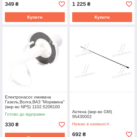
349
1 225
₴
₴
Купити
Купити
Електронасос омивача
Газель,Волга,ВАЗ "Морквина"
(вир-во NPS) 1102.5208100
Антена (вир-во GM)
Готово до відправки
95430002
330
Немає в наявності
₴
692
₴