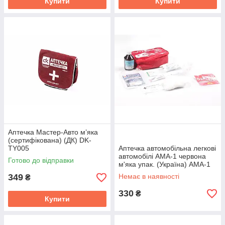
Купити
Купити
Аптечка Мастер-Авто м’яка
(сертифікована) (ДК) DK-
TY005
Аптечка автомобiльна легковi
автомобiлi АМА-1 червона
Готово до відправки
м'яка упак. (Україна) АМА-1
349
Немає в наявності
₴
330
₴
Купити