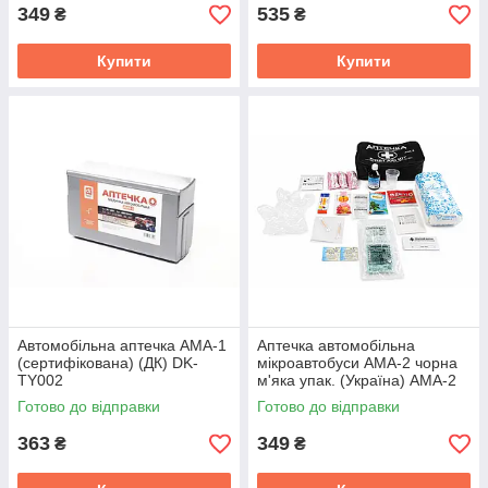
349
535
₴
₴
Купити
Купити
Автомобільна аптечка АМА-1
Аптечка автомобiльна
(сертифікована) (ДК) DK-
мiкроавтобуси АМА-2 чорна
TY002
м'яка упак. (Україна) АМА-2
Готово до відправки
Готово до відправки
363
349
₴
₴