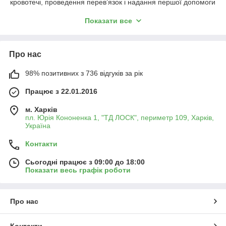
кровотечі, проведення перев’язок і надання першої допомоги
при травмах.
Показати все
Основні характеристики:
Комплектація:
автомобільні аптечки укомплектовані
відповідно до чинних норм і вимог (ДСТУ, ГОСТ, ТУ та
Про нас
інші стандарти).
Призначення:
призначені для використання водіями
98% позитивних з 736 відгуків за рік
легкових і вантажних автомобілів, а також
Працює з 22.01.2016
пасажирським транспортом.
Склад:
перев’язувальні матеріали, антисептики,
м. Харків
пластирі, джгути, ножиці, рукавички, інструкція з
пл. Юрія Кононенка 1, "ТД ЛОСК", периметр 109, Харків,
надання першої допомоги та інші медичні засоби.
Україна
Упаковка:
представлені в зручних пластикових
Контакти
футлярах або м’яких текстильних сумках, що
забезпечують компактне зберігання в автомобілі.
Сьогодні працює з 09:00 до 18:00
Показати весь графік роботи
Різновиди:
можуть відрізнятися рівнем комплектації
– стандартні та розширені аптечки, доповнені засобами
для надання допомоги в складних умовах.
Про нас
Переваги автомобільних аптечок:
✅ Відповідність вимогам законодавства