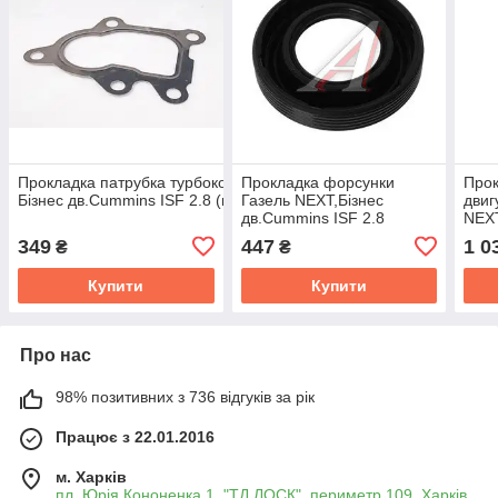
Прокладка патрубка турбокомпресора Газель NEXT,
Прокладка форсунки
Прок
Бізнес дв.Cummins ISF 2.8 (випускного) (покупн. ГАЗ) 5255538
Газель NEXT,Бізнес
двиг
дв.Cummins ISF 2.8
NEXT
(покупн.ГАЗ)
ISF 
349
447
1 0
₴
₴
Купити
Купити
Про нас
98% позитивних з 736 відгуків за рік
Працює з 22.01.2016
м. Харків
пл. Юрія Кононенка 1, "ТД ЛОСК", периметр 109, Харків,