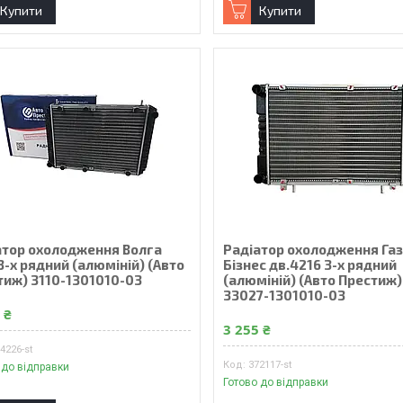
Купити
Купити
атор охолодження Волга
Радiатор охолодження Га
3-х рядний (алюмiнiй) (Авто
Бiзнес дв.4216 3-х рядний
тиж) 3110-1301010-03
(алюмiнiй) (Авто Престиж)
33027-1301010-03
 ₴
3 255 ₴
4226-st
372117-st
 до відправки
Готово до відправки