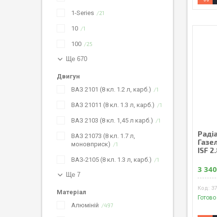
1-Series
21
10
1
100
25
Ще 670
Двигун
ВАЗ 2101 (8 кл. 1.2 л, карб.)
1
ВАЗ 21011 (8 кл. 1.3 л, карб.)
1
ВАЗ 2103 (8 кл. 1,45 л карб.)
1
Раді
ВАЗ 21073 (8 кл. 1.7 л,
Газе
моновприск)
1
ISF 2
ВАЗ-2105 (8 кл. 1.3 л, карб.)
1
3 340
Ще 7
37
Матеріал
Готово
Алюміній
497