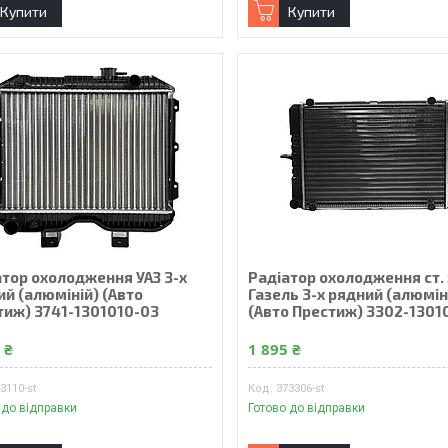
Купити
Купити
атор охолодження УАЗ 3-х
Радiатор охолодження ст. 
й (алюмiнiй) (Авто
Газель 3-х рядний (алюмiн
тиж) 3741-1301010-03
(Авто Престиж) 3302-1301
 ₴
1 895 ₴
3110-st
373306-st
 до відправки
Готово до відправки