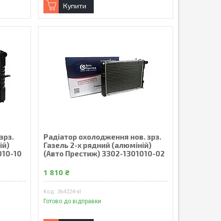
Купити
зрз.
Радiатор охолодження нов. зрз.
iй)
Газель 2-х рядний (алюмiнiй)
010-10
(Авто Престиж) 3302-1301010-02
1 810 ₴
364224-st
Готово до відправки