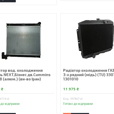
атор вод. охолодження
Радiатор охолодження ГАЗ
ль NEXT,Бізнес дв.Cummins
3-х рядний (мiдь) (TU) 330
.8 (алюм.) (ви-во Іран)
1301010
 ₴
11 975 ₴
6714-st
097827-st
 до відправки
Готово до відправки