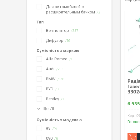
Для автомобилей с
расширительным бачком
2
Тип
Вентилятор
257
Дифузор
16
Сумісність з маркою
Alfa Romeo
1
Audi
253
BMW
128
Радiа
Газел
BYD
3
3302
Bentley
1
6 935
Ще 78
09
Сумісність з моделлю
Готово
#3
14
090
6