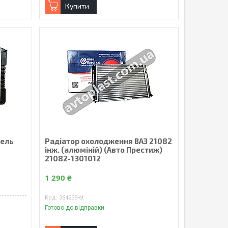
Купити
зель
Радiатор охолодження ВАЗ 21082
iнж. (алюмiнiй) (Авто Престиж)
21082-1301012
1 290 ₴
364235-st
Готово до відправки