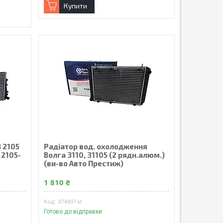
Купити
 2105
Радіатор вод. охолодження
 2105-
Волга 3110, 31105 (2 рядн.алюм.)
(ви-во Авто Престиж)
1 810 ₴
374407-st
Готово до відправки