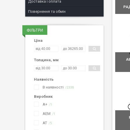
Доставка і оплата
РА
Повернення та обмін
ФІЛЬТРИ
Ціна
А
Толщина, мм
Наявність
В наявності
2336
Виробник
A+
1
AEM
1
AT
5