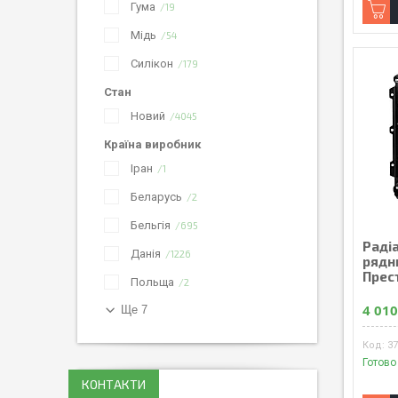
Гума
19
Мідь
54
Силікон
179
Стан
Новий
4045
Країна виробник
Іран
1
Беларусь
2
Бельгія
695
Радi
Данія
1226
рядни
Прес
Польща
2
4 010
Ще 7
37
Готово
КОНТАКТИ