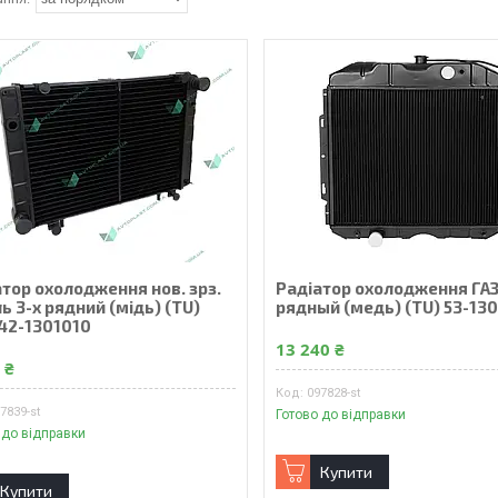
тор охолодження нов. зрз.
Радiатор охолодження ГАЗ 
ь 3-х рядний (мiдь) (TU)
рядный (медь) (TU) 53-13
42-1301010
13 240 ₴
 ₴
097828-st
7839-st
Готово до відправки
 до відправки
Купити
Купити