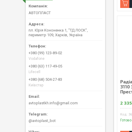
АВТОПЛАСТ
пл. Юрія Кононенка 1, "ТД ЛОСК",
периметр 109, Харків, Україна
+380 (99) 123-89-02
Vodafone
+380 (63) 117-49-05
Lifecell
+380 (68) 504-27-83
Радi
Київстар
3110 
Прес
2 335
avtoplastkh.info@gmail.com
36
Готово
@avtoplast_bot