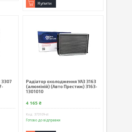
Купити
 3307
Радiатор охолодження УАЗ 3163
7-
(алюмiнiй) (Авто Престиж) 3163-
1301010
4 165 ₴
373109-st
Готово до відправки