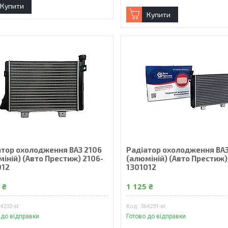
Купити
Купити
атор охолодження ВАЗ 2106
Радiатор охолодження ВАЗ
iнiй) (Авто Престиж) 2106-
(алюмiнiй) (Авто Престиж)
012
1301012
 ₴
1 125 ₴
4232-st
364231-st
 до відправки
Готово до відправки