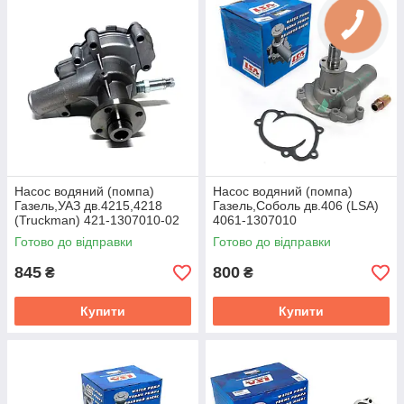
герметичності ущільнювачів.
Демонтаж, розбирання корпусу – завдання для досвідченого
майстра, який візьме за роботу приблизно стільки, скільки
коштує деталь з магазину. Так що, нова водяна помпа
автомобіля, куплена на авторитетному сайті, це цілком
розумно.
Насос водяний (помпа)
Насос водяний (помпа)
Газель,УАЗ дв.4215,4218
Газель,Соболь дв.406 (LSA)
(Truckman) 421-1307010-02
4061-1307010
Готово до відправки
Готово до відправки
845
800
₴
₴
Купити
Купити