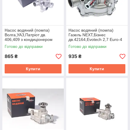
Насос водяний (помпа)
Насос водяний (помпа)
Волга,УАЗ,Патрiот дв.
Газель NEXT,Бiзнес
406,409 з кондицiонером
дв.42164,Evotech 2,7 Euro-4
(Truckman) 4062-1307010-42
(Truckman) 4216-1307010-02
Готово до відправки
Готово до відправки
865
935
₴
₴
Купити
Купити