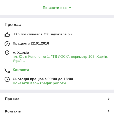
Особливості насосів
Показати все
Помпа є досить складним механізмом, грає важливу роль у
функціонуванні системи охолодження. Конструкція насоса
складається з:
Про нас
корпусу;
98% позитивних з 738 відгуків за рік
шківа;
Працює з 22.01.2016
крильчатки;
поршня;
м. Харків
пл. Юрія Кононенка 1, "ТД ЛОСК", периметр 109, Харків,
сальника.
Україна
При зносі або
Контакти
пошкодження будь-якої з
перерахованих деталей,
Сьогодні працює з 09:00 до 18:00
помпа ВАЗ і інших
Показати весь графік роботи
автомобілів перестає
працювати.
Охолоджуюча рідина починає рухатися повільніше або зовсім
Про нас
зупиняється. В результаті двигун не віддає накопичене тепло
і перегрівається.
Корпус насоса найчастіше виготовляється з чавуну або
Контакти