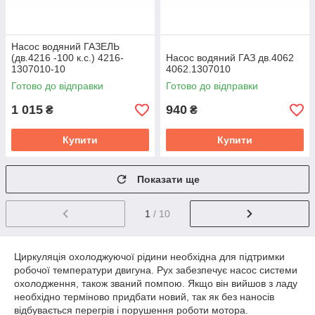
Насос водяний ГАЗЕЛЬ
(дв.4216 -100 к.с.) 4216-
Насос водяний ГАЗ дв.4062
1307010-10
4062.1307010
Готово до відправки
Готово до відправки
1 015
940
₴
₴
Купити
Купити
Показати ще
1
/ 10
Циркуляція охолоджуючої рідини необхідна для підтримки
робочої температури двигуна. Рух забезпечує насос системи
охолодження, також званий помпою. Якщо він вийшов з ладу
необхідно терміново придбати новий, так як без наносів
відбувається перегрів і порушення роботи мотора.