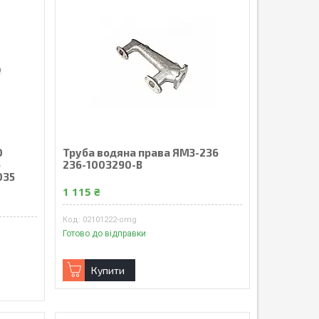
O
Труба водяна права ЯМЗ-236
о
236-1003290-В
035
1 115 ₴
02101222-omg
Готово до відправки
Купити