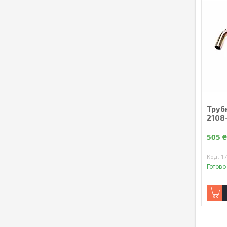
Трубк
2108
505 
1
Готово