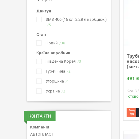
Двигун
ЗМЗ 406 (16 кл. 2.28 л карб.,інж.)
5
Стан
Новий
36
Країна виробник
Труб
насос
Південна Корея
3
(мет
Туреччина
2
491 
Угорщина
1
3
Україна
2
Готово
КОНТАКТИ
АВТОПЛАСТ