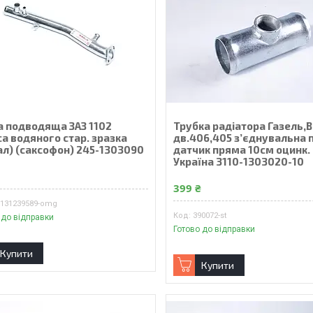
а подводяща ЗАЗ 1102
Трубка радіатора Газель,
а водяного стар. зразка
дв.406,405 з’єднувальна 
ал) (саксофон) 245-1303090
датчик пряма 10см оцинк.
Україна 3110-1303020-10
₴
399 ₴
7131239589-omg
390072-st
 до відправки
Готово до відправки
Купити
Купити