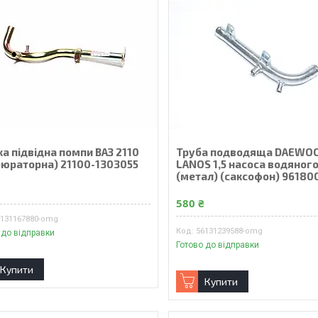
а підвідна помпи ВАЗ 2110
Труба подводяща DAEWO
бюраторна) 21100-1303055
LANOS 1,5 насоса водяног
(метал) (саксофон) 96180
₴
580 ₴
7131167880-omg
56131239588-omg
 до відправки
Готово до відправки
Купити
Купити