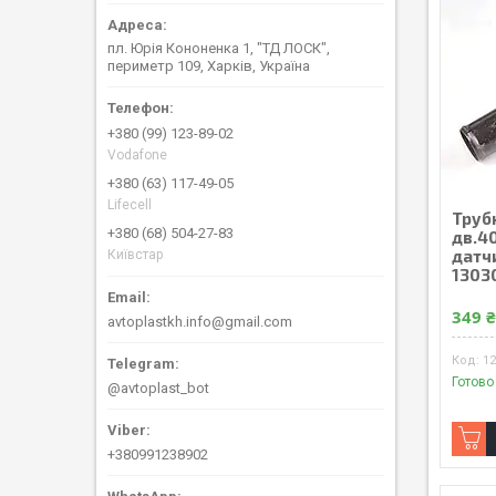
пл. Юрія Кононенка 1, "ТД ЛОСК",
периметр 109, Харків, Україна
+380 (99) 123-89-02
Vodafone
+380 (63) 117-49-05
Lifecell
Труб
+380 (68) 504-27-83
дв.40
датчи
Київстар
1303
349 
avtoplastkh.info@gmail.com
12
Готово
@avtoplast_bot
+380991238902