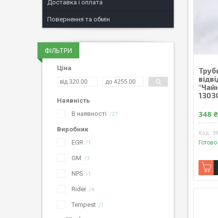
Доставка і оплата
Повернення та обмін
ФІЛЬТРИ
Ціна
Труб
вiдвi
"Чайн
1303
Наявність
348 
В наявності
27
Виробник
39
EGR
1
Готово
GM
3
NPS
1
Rider
4
Tempest
1