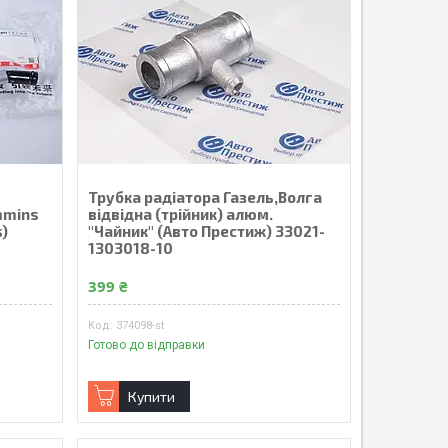
Трубка радiатора Газель,Волга
mmins
вiдвiдна (трiйник) алюм.
s)
"Чайник" (Авто Престиж) 33021-
1303018-10
399 ₴
374098-st
Готово до відправки
Купити