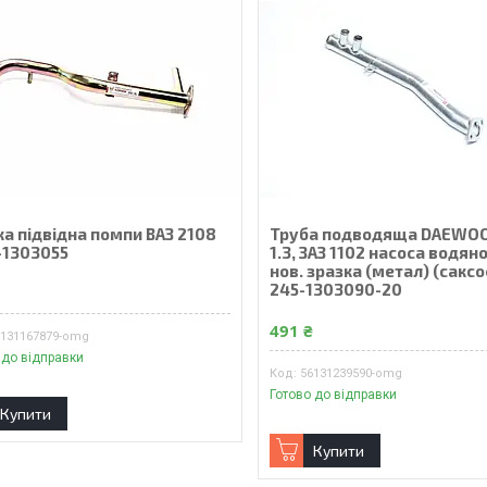
а підвідна помпи ВАЗ 2108
Труба подводяща DAEWOO
-1303055
1.3, ЗАЗ 1102 насоса водян
нов. зразка (метал) (сакс
245-1303090-20
₴
491 ₴
7131167879-omg
 до відправки
56131239590-omg
Готово до відправки
Купити
Купити