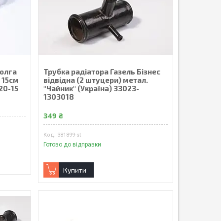
Волга
Трубка радiатора Газель Бiзнес
 15см
вiдвiдна (2 штуцери) метал.
20-15
"Чайник" (Україна) 33023-
1303018
349 ₴
381899-st
Готово до відправки
Купити