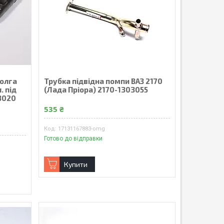
Волга
Трубка підвідна помпи ВАЗ 2170
. пiд
(Лада Пріора) 2170-1303055
03020
535 ₴
17131167883-omg
Готово до відправки
Купити