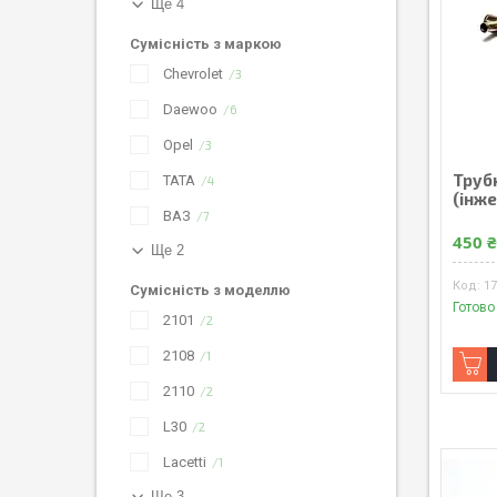
Ще 4
Сумісність з маркою
Chevrolet
3
Daewoo
6
Opel
3
Трубк
TATA
4
(інж
ВАЗ
7
450 
Ще 2
1
Сумісність з моделлю
Готово
2101
2
2108
1
2110
2
L30
2
Lacetti
1
Ще 3