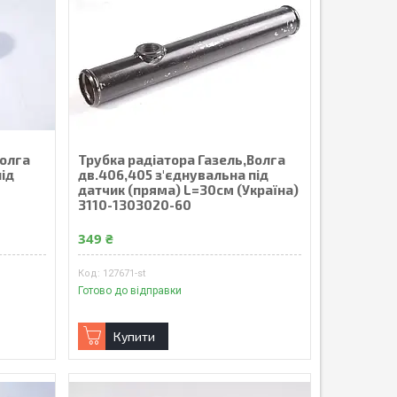
Волга
Трубка радiатора Газель,Волга
під
дв.406,405 з'єднувальна пiд
датчик (пряма) L=30см (Україна)
3110-1303020-60
349 ₴
127671-st
Готово до відправки
Купити