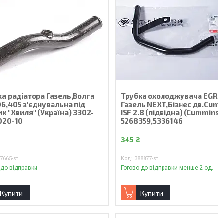
ка радiатора Газель,Волга
Трубка охолоджувача EGR
6,405 з'єднувальна пiд
Газель NEXT,Бiзнес дв.Cu
к "Хвиля" (Україна) 3302-
ISF 2.8 (пiдвiдна) (Cummin
020-10
5268359,5336146
₴
345 ₴
7665-st
388877-st
 до відправки
Готово до відправки менше 2 од.
Купити
Купити