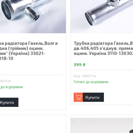
ка радiатора Газель,Волга
Трубка радіатора Газель,
дна (трiйник) оцинк.
дв.406,405 з’єднув. пряма
ик" (Україна) 33021-
оцинк. Україна 3110-13030
018-10
399 ₴
₴
390077-st
0074-st
Готово до відправки
 до відправки
Купити
Купити