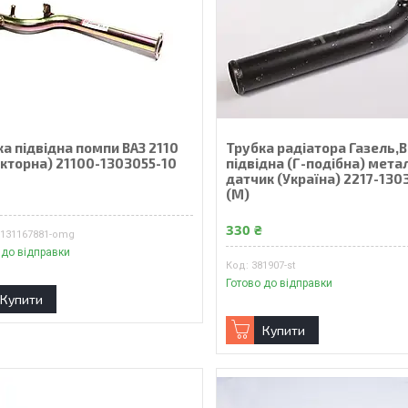
а підвідна помпи ВАЗ 2110
Трубка радiатора Газель,
екторна) 21100-1303055-10
пiдвiдна (Г-подiбна) метал
датчик (Україна) 2217-13
(М)
₴
330 ₴
7131167881-omg
 до відправки
381907-st
Готово до відправки
Купити
Купити