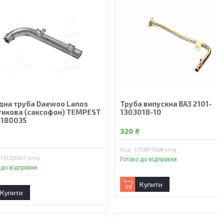
ідна труба Daewoo Lanos
Труба випускна ВАЗ 2101-
тикова (саксофон) TEMPEST
1303018-10
6180035
320 ₴
₴
1713877068-omg
6131250061-omg
Готово до відправки
 до відправки
Купити
Купити