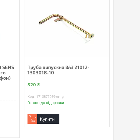
 SENS
Труба випускна ВАЗ 21012-
ого
1303018-10
офон)
320 ₴
1713877069-omg
Готово до відправки
Купити