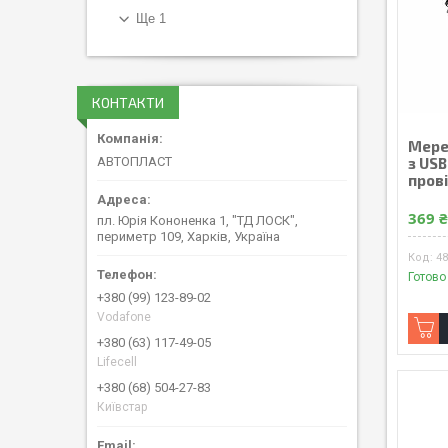
Ще 1
КОНТАКТИ
Мере
АВТОПЛАСТ
з USB
пров
369 
пл. Юрія Кононенка 1, "ТД ЛОСК",
периметр 109, Харків, Україна
4
Готово
+380 (99) 123-89-02
Vodafone
+380 (63) 117-49-05
Lifecell
+380 (68) 504-27-83
Київстар