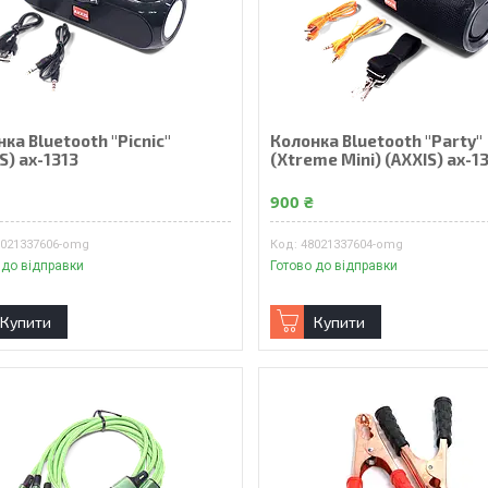
ка Bluetooth "Picnic"
Колонка Bluetooth "Party"
S) ax-1313
(Xtreme Mini) (AXXIS) ax-1
₴
900 ₴
8021337606-omg
48021337604-omg
 до відправки
Готово до відправки
Купити
Купити