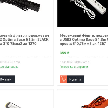
жевий фільтр, подовжувач
Мережевий фільтр, подов
2 Optima Base 6 1,5m BLACK
з USB2 Optima Base 5 1,8m
ід 3*0,75мм2 ax-1270
провід 3*0,75мм2 ax-1267
₴
359 ₴
8021334040-omg
48021334037-omg
 до відправки
Готово до відправки
Купити
Купити