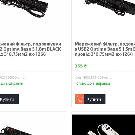
жевий фільтр, подовжувач
Мережевий фільтр, подов
2 Optima Base 5 1,8m BLACK
з USB2 Optima Base 5 1,5m
ід 3*0,75мм2 ax-1266
провід 3*0,75мм2 ax-1264
₴
355 ₴
8021334036-omg
48021334034-omg
 до відправки
Готово до відправки
Купити
Купити