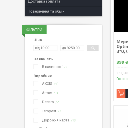
Доставка і оплата
Повернення та обмін
ФІЛЬТРИ
Ціна
Мере
Optim
3*0,
Наявність
399 
В наявності
21
4
Виробник
Готово
AXXIS
41
Armer
13
Decaro
2
Tempest
2
Дорожня карта
18