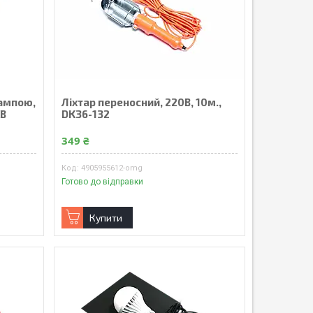
лампою,
Ліхтар переносний, 220В, 10м.,
9B
DK36-132
349 ₴
4905955612-omg
Готово до відправки
Купити