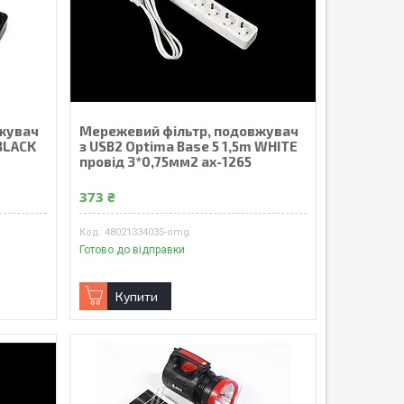
жувач
Мережевий фільтр, подовжувач
 BLACK
з USB2 Optima Base 5 1,5m WHITE
провід 3*0,75мм2 ax-1265
373 ₴
48021334035-omg
Готово до відправки
Купити