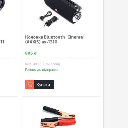
Колонка Bluetooth "Сinema"
311
(AXXIS) ax-1310
805 ₴
48021337603-omg
Готово до відправки
Купити