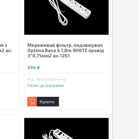
м з
Мережевий фільтр, подовжувач
2 ax-
Optima Base 6 1,8m WHITE провід
3*0,75мм2 ax-1261
399 ₴
48021334031-omg
Готово до відправки
Купити