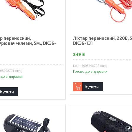
ар переносний,
Ліхтар переносний, 220В, 5
урювач+клеми, 5м., DK36-
DK36-131
349 ₴
₴
4905798702-omg
905798701-omg
Готово до відправки
 до відправки
Купити
Купити