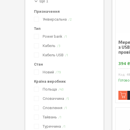
Ще 1
Призначення
Універсальна
2
Тип
Power bank
1
Мере
Кабель
3
з USB
пров
Кабель USB
1
394 
Стан
Новий
79
4
Готово
Країна виробник
Польща
43
Словаччина
5
Словлення
1
Тайвань
1
Туреччина
1