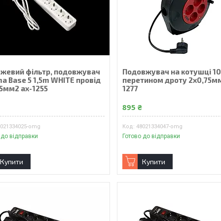
жевий фільтр, подовжувач
Подовжувач на котушці 10
a Base 5 1,5m WHITE провід
перетином дроту 2х0,75мм
75мм2 ax-1255
1277
₴
895 ₴
8021334025-omg
48021334047-omg
 до відправки
Готово до відправки
Купити
Купити