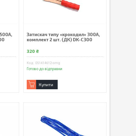
 500А,
Затискач типу «крокодил» 300А,
00
комплект 2 шт. (ДК) DK-C300
320 ₴
051414612-omg
Готово до відправки
Купити