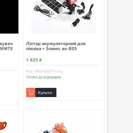
жувач
Ліхтар акумуляторний для
 WHITE
пікніка + 3ламп. ax-805
1 825 ₴
48021264377-omg
Готово до відправки
Купити