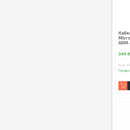
Кабел
Micr
ARM-
349 
4
Готово