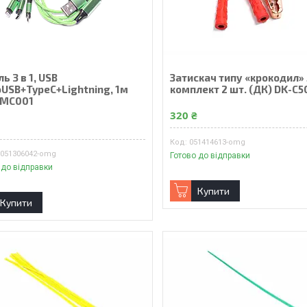
ь 3 в 1, USB
Затискач типу «крокодил»
oUSB+TypeC+Lightning, 1м
комплект 2 шт. (ДК) DK-C5
MC001
320 ₴
₴
051414613-omg
9051306042-omg
Готово до відправки
 до відправки
Купити
Купити