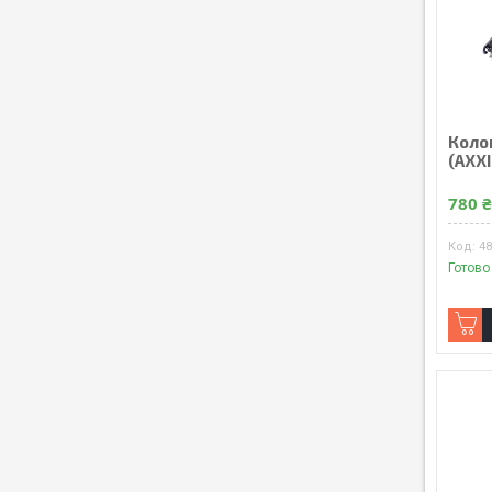
Колон
(AXXI
780 
4
Готово