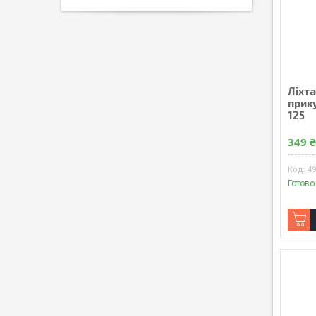
Ліхт
прик
125
349 
4
Готово