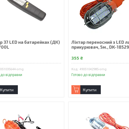
р 37 LED на батарейках (ДК)
Ліхтар переносний з LED 
700L
прикурювач, 5м., DK-1852
₴
355 ₴
9051035644-omg
49051042985-omg
 до відправки
Готово до відправки
Купити
Купити