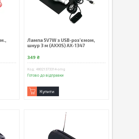
м.,
Лампа 5V7W з USB-роз’ємом,
шнур 3 м (AXXIS) AX-1347
349 ₴
48021373314-omg
Готово до відправки
Купити