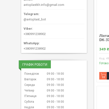
avtoplastkh.info@gmail.com
@avtoplast_bot
+380991238902
Ліхта
DK-3
349 
+380991238902
4
Готово
ГРАФІК РОБОТИ
Понеділок
09:00
18:00
Вівторок
09:00
18:00
Середа
09:00
18:00
Четвер
09:00
18:00
Пʼятниця
09:00
18:00
Субота
09:00
18:00
Неділя
09:00
18:00