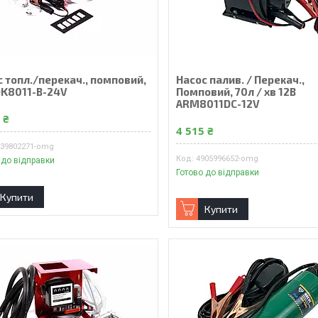
 топл./перекач., помповий,
Насос палив. / Перекач.,
DK8011-B-24V
Помповий, 70л / хв 12В
ARM8011DC-12V
 ₴
4 515 ₴
639802271-omg
4905996652-omg
 до відправки
Готово до відправки
Купити
Купити