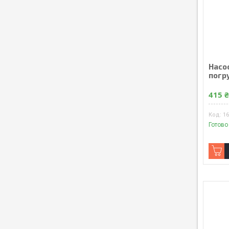
Насос
погр
415 
1
Готово