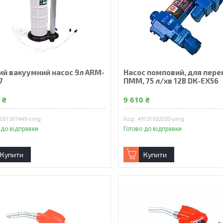
ий вакуумний насос 9л ARM-
Насос помповий, для пере
7
ПММ, 75 л/хв 12В DK-EX56
 ₴
9 610 ₴
9051307449-omg
49131032020-omg
 до відправки
Готово до відправки
Купити
Купити