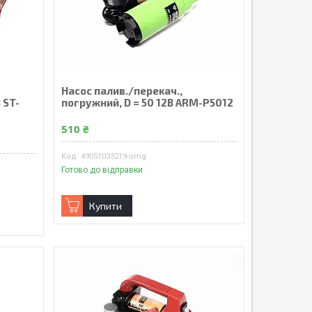
Насос палив./перекач.,
 ST-
погружний, D = 50 12В ARM-P5012
510 ₴
49051033219-omg
Готово до відправки
Купити