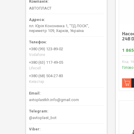
АВТОПЛАСТ
пл. Юрія Кононенка 1, "ТД ЛОСК",
периметр 109, Харків, Україна
Насос
24В 
+380 (99) 123-89-02
1 865
Vodafone
1
+380 (63) 117-49-05
Готово
Lifecell
+380 (68) 504-27-83
Київстар
avtoplastkh.info@gmail.com
@avtoplast_bot