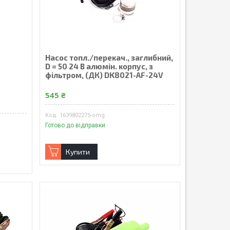
Насос топл./перекач., заглибний,
D = 50 24 В алюмін. корпус, з
фільтром, (ДК) DK8021-AF-24V
545 ₴
1639802275-omg
Готово до відправки
Купити