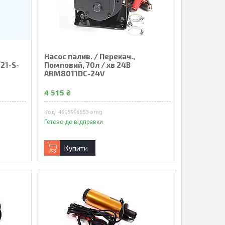
Насос палив. / Перекач.,
21-S-
Помповий, 70л / хв 24В
ARM8011DC-24V
4 515 ₴
4905996653-omg
Готово до відправки
Купити