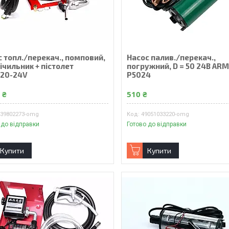
 топл./перекач., помповий,
Насос палив./перекач.,
ічильник + пістолет
погружний, D = 50 24В ARM
20-24V
P5024
 ₴
510 ₴
639802273-omg
49051033220-omg
 до відправки
Готово до відправки
Купити
Купити