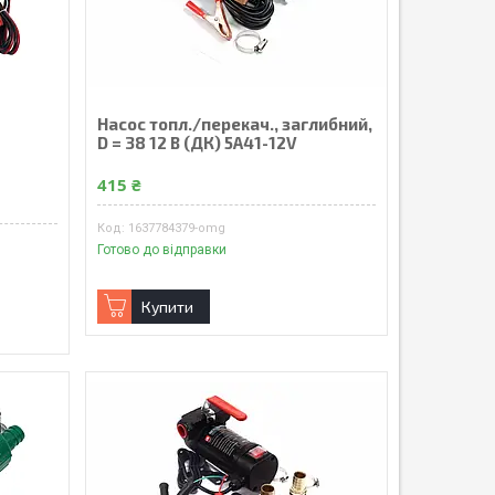
Насос топл./перекач., заглибний,
D = 38 12 В (ДК) 5А41-12V
415 ₴
1637784379-omg
Готово до відправки
Купити