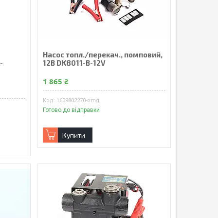
Насос топл./перекач., помповий,
-
12В DK8011-B-12V
1 865 ₴
1639802270-omg
Готово до відправки
Купити