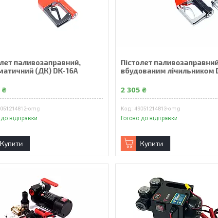
олет паливозаправний,
Пістолет паливозаправний
матичний (ДК) DK-16A
вбудованим лічильником 
 ₴
2 305 ₴
9051214812-omg
49051214813-omg
 до відправки
Готово до відправки
Купити
Купити