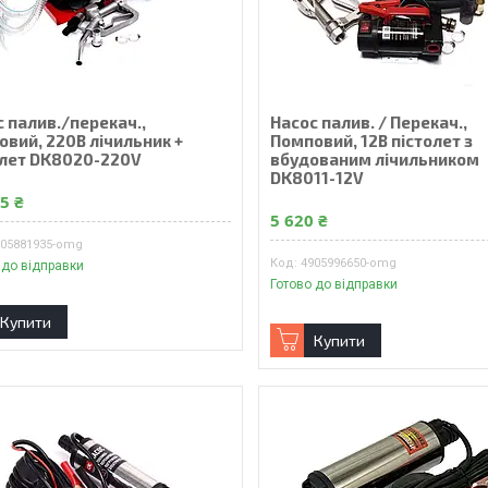
 палив./перекач.,
Насос палив. / Перекач.,
овий, 220В лічильник +
Помповий, 12В пістолет з
олет DK8020-220V
вбудованим лічильником
DK8011-12V
5 ₴
5 620 ₴
605881935-omg
4905996650-omg
 до відправки
Готово до відправки
Купити
Купити