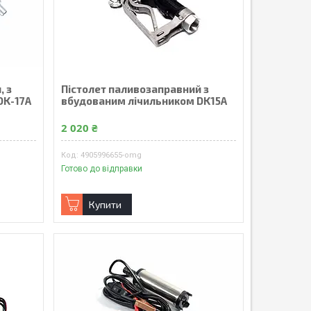
, з
Пістолет паливозаправний з
DK-17A
вбудованим лічильником DK15A
2 020 ₴
4905996655-omg
Готово до відправки
Купити