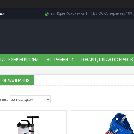
пл. Юрія Кононенка 1, "ТД ЛОСК", периметр 109, 
-83
ТА ТЕХНІЧНІ РІДИНИ
ІНСТРУМЕНТИ
ТОВАРИ ДЛЯ АВТОСЕРВІСІВ
Е ОБЛАДНАННЯ