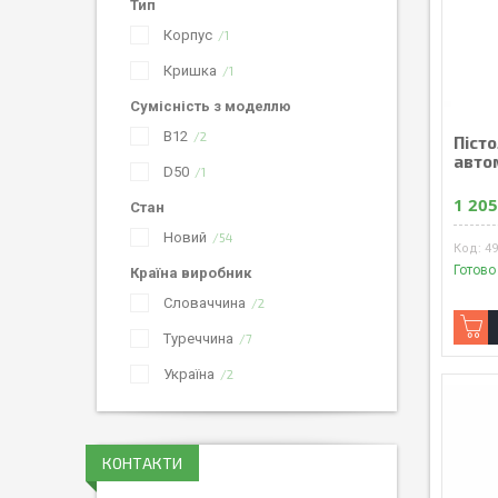
Тип
Корпус
1
Кришка
1
Сумісність з моделлю
B12
2
Піст
авто
D50
1
1 205
Стан
Новий
54
4
Готово
Країна виробник
Словаччина
2
Туреччина
7
Україна
2
КОНТАКТИ