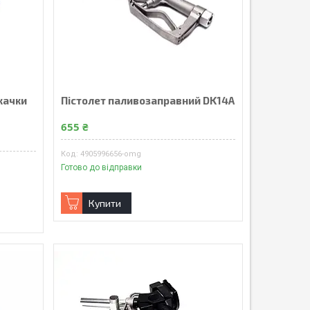
качки
Пістолет паливозаправний DK14A
655 ₴
4905996656-omg
Готово до відправки
Купити