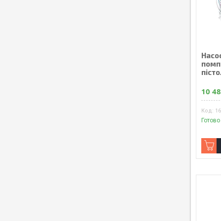
Насос
помп
піст
10 48
1
Готово