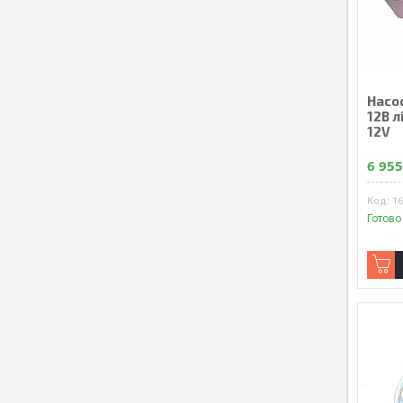
Насос
12В л
12V
6 955
1
Готово