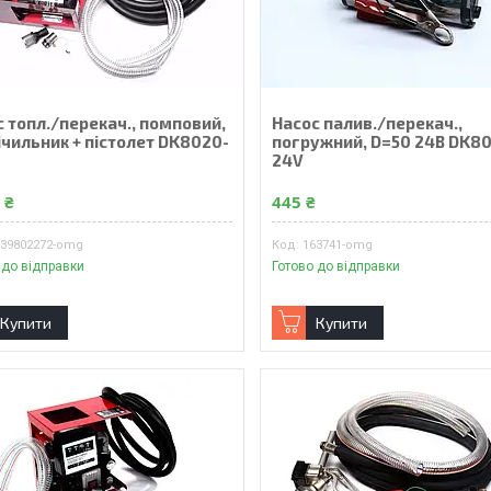
 топл./перекач., помповий,
Насос палив./перекач.,
ічильник + пістолет DK8020-
погружний, D=50 24В DK80
24V
 ₴
445 ₴
639802272-omg
163741-omg
 до відправки
Готово до відправки
Купити
Купити