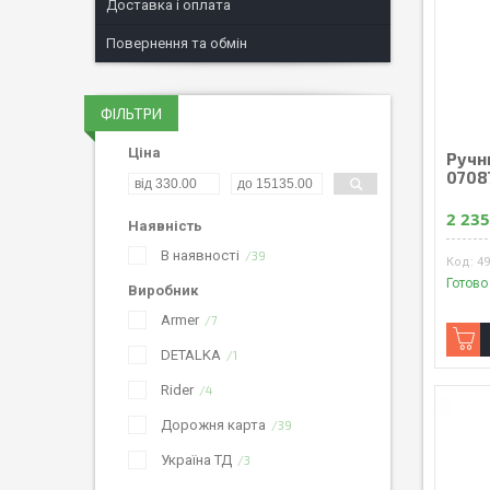
Доставка і оплата
Повернення та обмін
ФІЛЬТРИ
Ціна
Ручн
0708
2 235
Наявність
В наявності
39
4
Готово
Виробник
Armer
7
DETALKA
1
Rider
4
Дорожня карта
39
Україна ТД
3