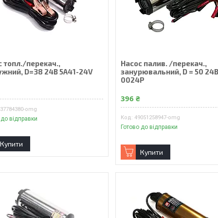
 топл./перекач.,
Насос палив. /перекач.,
ужний, D=38 24В 5А41-24V
занурювальний, D = 50 24В
0024P
₴
396 ₴
637784380-omg
49051258947-omg
 до відправки
Готово до відправки
Купити
Купити