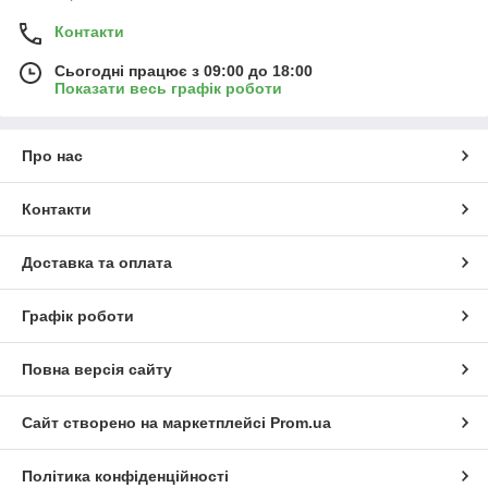
радіатора, а кришки розширювального бачка герметизують
та компенсують зміну об’єму рідини під час нагрівання.
Контакти
У нашому асортименті представлені кришки для радіаторів
Сьогодні працює з 09:00 до 18:00
та розширювальних бачків різних типів і розмірів, що
Показати весь графік роботи
підходять для легкових, вантажних автомобілів і
спецтехніки. Якісні матеріали та точна відповідність
оригінальним параметрам гарантують надійну роботу
Про нас
системи охолодження вашого автомобіля.
Контакти
Доставка та оплата
Графік роботи
Повна версія сайту
Сайт створено на маркетплейсі
Prom.ua
Політика конфіденційності