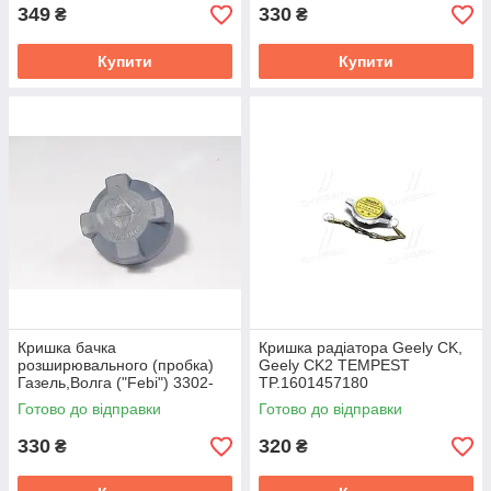
349
330
₴
₴
Купити
Купити
Кришка бачка
Кришка радіатора Geely CK,
розширювального (пробка)
Geely CK2 TEMPEST
Газель,Волга ("Febi") 3302-
TP.1601457180
1311065
Готово до відправки
Готово до відправки
330
320
₴
₴