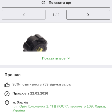
Показати ще
1
/ 2
Показати все
Про нас
Кришки радіатора та розширювального
бачка
98% позитивних з 739 відгуків за рік
Кришки радіатора та розширювального бачка є важливими
Працює з 22.01.2016
елементами системи охолодження автомобіля. Вони
забезпечують підтримання необхідного тиску в системі,
м. Харків
запобігаючи перегріву двигуна та витоку охолоджуючої
пл. Юрія Кононенка 1, "ТД ЛОСК", периметр 109, Харків,
рідини. Кришки радіатора регулюють тиск усередині
Україна