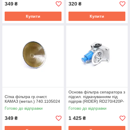
349
320
₴
₴
Купити
Купити
Основа фільтра сепаратора з
Сітка фільтра гр.очист.
підсил. підкачуванням під
КАМАЗ (метал.) 740.1105024
підігрів (RIDER) RD270/420P-
02
Готово до відправки
Готово до відправки
349
1 425
₴
₴