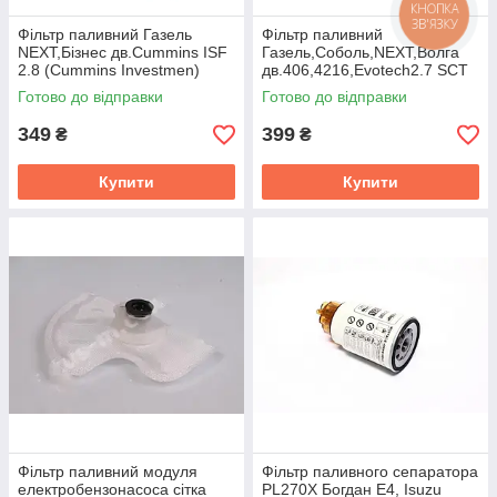
КНОПКА
ЗВ'ЯЗКУ
Фiльтр паливний Газель
Фільтр паливний
NEXT,Бiзнес дв.Cummins ISF
Газель,Соболь,NEXT,Волга
2.8 (Cummins Investmen)
дв.406,4216,Evotech2.7 SCT
FS19925
ST374
Готово до відправки
Готово до відправки
349
399
₴
₴
Купити
Купити
Фільтр паливний модуля
Фільтр паливного сепаратора
електробензонасоса сітка
PL270Х Богдан Е4, Isuzu