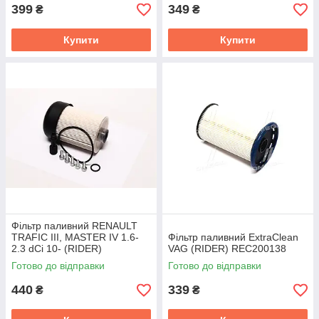
399
349
₴
₴
Купити
Купити
Фільтр паливний RENAULT
TRAFIC III, MASTER IV 1.6-
Фільтр паливний ExtraClean
2.3 dCi 10- (RIDER)
VAG (RIDER) REC200138
RD.2049KX338/22D
Готово до відправки
Готово до відправки
440
339
₴
₴