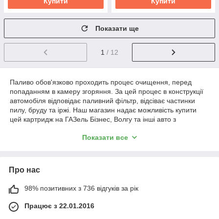
Купити
Купити
Показати ще
1
/ 12
Паливо обов'язково проходить процес очищення, перед
попаданням в камеру згоряння. За цей процес в конструкції
автомобіля відповідає паливний фільтр, відсіває частинки
пилу, бруду та іржі. Наш магазин надає можливість купити
цей картридж на ГАЗель Бізнес, Волгу та інші авто з
двигунами 405-й та 406-ї серій. Ціна заміни – не більше 100
Показати все
грн. і кілька хвилин витраченого часу.
Будь-які фільтри, в тому
числі паливні потрібно
Про нас
міняти по мірі їх
засмічення. Фахівці
рекомендують
98% позитивних з 736 відгуків за рік
виконувати заміну кожні
Працює з 22.01.2016
60 тисяч кілометрів.
Якщо не зробити цього