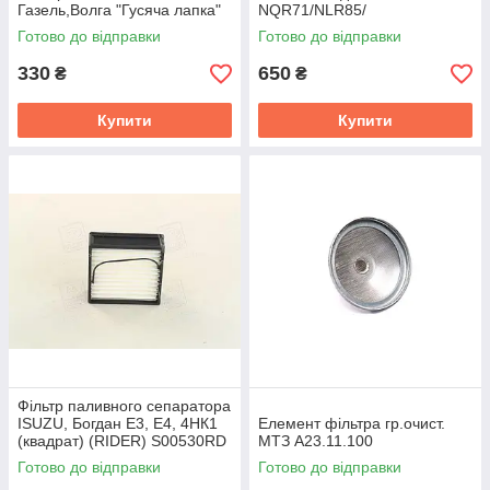
Газель,Волга "Гусяча лапка"
NQR71/NLR85/
OAR 504.1139100-10
NPR75/NQR90
Готово до відправки
Готово до відправки
Foton1041/1089 (RIDER)
SFC7903RD
330
650
₴
₴
Купити
Купити
Фільтр паливного сепаратора
ISUZU, Богдан Е3, Е4, 4НК1
Елемент фільтра гр.очист.
(квадрат) (RIDER) S00530RD
МТЗ А23.11.100
Готово до відправки
Готово до відправки