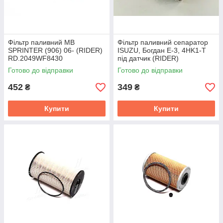
Фільтр паливний MB
Фільтр паливний сепаратор
SPRINTER (906) 06- (RIDER)
ISUZU, Богдан Е-3, 4HK1-Т
RD.2049WF8430
під датчик (RIDER)
8980374810RD
Готово до відправки
Готово до відправки
452
349
₴
₴
Купити
Купити