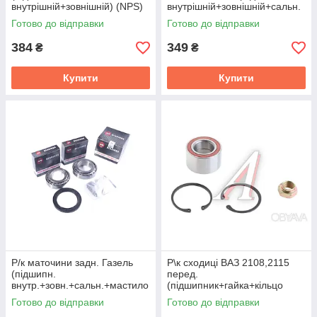
внутрiшнiй+зовнiшнiй) (NPS)
внутрiшнiй+зовнiшнiй+сальн.
3302-3104800
+шплiнт) (NPS) 3302-3103800
Готово до відправки
Готово до відправки
384
349
₴
₴
Купити
Купити
Р/к маточини задн. Газель
Р\к сходиці ВАЗ 2108,2115
(підшипн.
перед.
внутр.+зовн.+сальн.+мастило
(підшипник+гайка+кільцо
) серія АП Авто Престиж
стопор. 2шт) (пр. EPK
Готово до відправки
Готово до відправки
3302-3104800
Волжський Стандарт,VPZ)