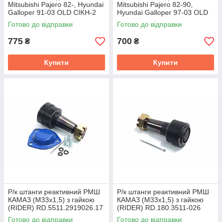
Mitsubishi Pajero 82-, Hyundai
Mitsubishi Pajero 82-90,
Galloper 91-03 OLD CIKH-2
Hyundai Galloper 97-03 OLD
(пр-во CTR) CI0002
CIM-2 (пр-во CTR) CI0003
Готово до відправки
Готово до відправки
775
700
₴
₴
Купити
Купити
Р/к штанги реактивний РМШ
Р/к штанги реактивний РМШ
КАМАЗ (М33х1,5) з гайкою
КАМАЗ (М33х1,5) з гайкою
(RIDER) RD.5511.2919026.17
(RIDER) RD.180.3511-026
Готово до відправки
Готово до відправки