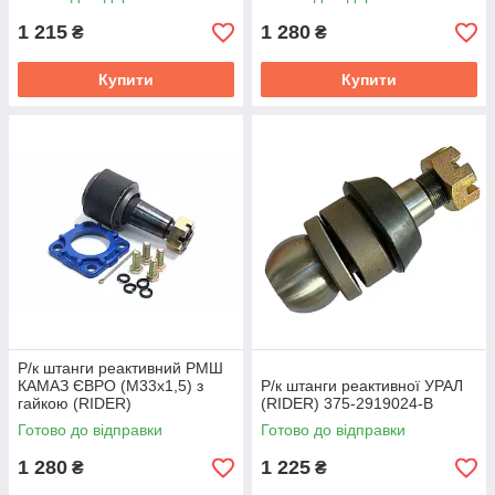
1 215
1 280
₴
₴
Купити
Купити
Р/к штанги реактивний РМШ
КАМАЗ ЄВРО (М33х1,5) з
Р/к штанги реактивної УРАЛ
гайкою (RIDER)
(RIDER) 375-2919024-В
RD.5511.2919026
Готово до відправки
Готово до відправки
1 280
1 225
₴
₴