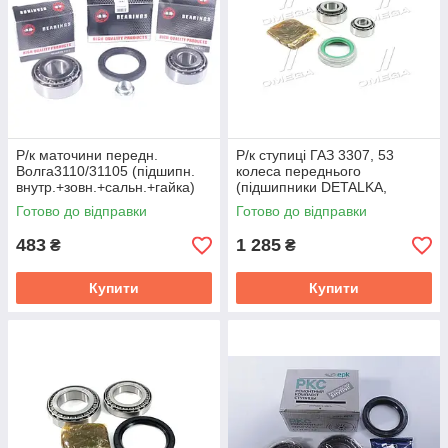
Р/к маточини передн.
Р/к ступиці ГАЗ 3307, 53
Волга3110/31105 (підшипн.
колеса переднього
внутр.+зовн.+сальн.+гайка)
(підшипники DETALKA,
серія АП 3110-3103800
сальник, змазка) (DETALKA)
Готово до відправки
Готово до відправки
3307-3103800
483
1 285
₴
₴
Купити
Купити