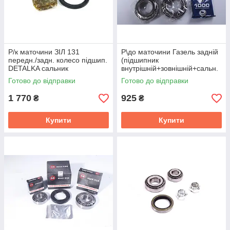
Р/к маточини ЗІЛ 131
Р\до маточини Газель задній
передн./задн. колесо підшип.
(підшипник
DETALKA сальник
внутрішній+зовнішній+сальн.
ПРЕМІУМ+мастило
+смаз.) LIMEX (ви-во EPK
Готово до відправки
Готово до відправки
(DETALKA) 864117-02
Волзький Стандарт,VPZ)
1 770
925
₴
₴
Купити
Купити