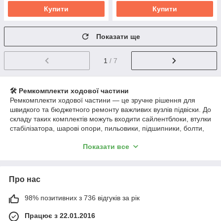
Купити
Купити
Показати ще
1
/ 7
🛠️ Ремкомплекти ходової частини
Ремкомплекти ходової частини — це зручне рішення для
швидкого та бюджетного ремонту важливих вузлів підвіски. До
складу таких комплектів можуть входити сайлентблоки, втулки
стабілізатора, шарові опори, пильовики, підшипники, болти,
гайки, прокладки та інші деталі, необхідні для відновлення
Показати все
роботи передньої або задньої підвіски.
Використання ремкомплектів дозволяє замінити зношені
елементи без повної заміни важелів чи вузлів, що суттєво
Про нас
економить кошти та час. Усі компоненти підібрані відповідно
до заводських параметрів та забезпечують надійну роботу
після встановлення.
98% позитивних з 736 відгуків за рік
У наявності ремкомплекти для легкових, вантажних
Працює з 22.01.2016
автомобілів та спеціальної техніки. Пропонуємо як