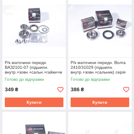
Р/к маточини передн.
Р/к маточини передн. Волга
ВАЗ2101-07 (підшипн.
2410/31029 (підшипн.
внутр.+зовн.+сальн.+гайки+м
внутр.+зовн.+сальник) серія
астило) АП 21010-3101800-
АП Авто Престиж 24-3103800
Готово до відправки
Готово до відправки
86
349
386
₴
₴
Купити
Купити