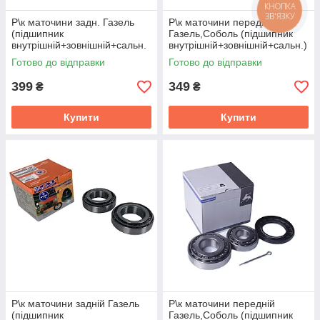
КНОПКА
ЗВ'ЯЗКУ
Р\к маточини задн. Газель
Р\к маточини переднiй
(пiдшипник
Газель,Соболь (пiдшипник
внутрiшнiй+зовнiшнiй+сальн.
внутрiшнiй+зовнiшнiй+сальн.)
+шплiнт) ("LIMEX") 3302-
"EPK" (NPS) 3302-2277185
Готово до відправки
Готово до відправки
3104800
399
349
₴
₴
Купити
Купити
Р\к маточини заднiй Газель
Р\к маточини переднiй
(пiдшипник
Газель,Соболь (пiдшипник