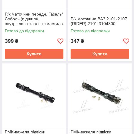
Р/к маточини передн. Газель/
Соболь (підшипн.
Р/к моточини ВАЗ 2101-2107
внутр.+зовн.+сальн.+мастило
(RIDER) 2101-3104800
) серія АП Авто Престиж
Готово до відправки
Готово до відправки
3302-2277185
399
347
₴
₴
Купити
Купити
РМК-важеля підвіски
РМК-важеля підвіски