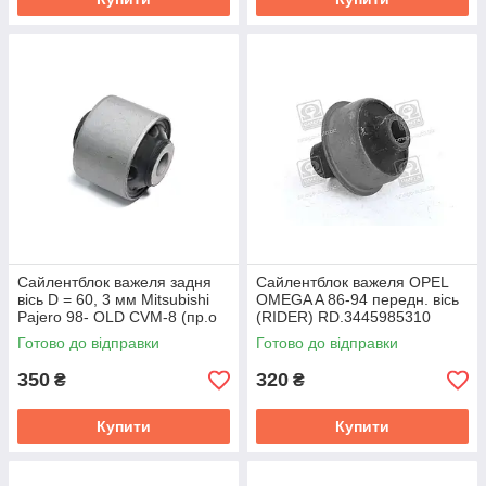
Сайлентблок важеля задня
Сайлентблок важеля OPEL
вісь D = 60, 3 мм Mitsubishi
OMEGA A 86-94 передн. вісь
Pajero 98- OLD CVM-8 (пр.о
(RIDER) RD.3445985310
CTR) GV0358
Готово до відправки
Готово до відправки
350
320
₴
₴
Купити
Купити