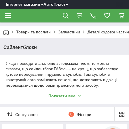
Інтернет магазин «АвтоПласт»
Товари та послуги
Запчастини
Деталі ходової части
Сайлентблоки
Якщо проводити аналогію з людським тілом, то можна
сказати, що сайлентблок ГАЗель – це хрящ, що забезпечує
кутове пересування і пружність суглобів. Такі суглоби в
конструкції авто замінюють важелі, що дозволяють підвісці
переміщатися щодо рами транспортного засобу.
Так як представлений в цьому розділі каталогу вузол відчуває
Показати все
постійну опорну навантаження, до його заміни звертаються в
середньому кожні 20 000 км Дані елементи підвіски
відповідають за зниження вібрацій, які виникають між
Сортування
0
Фільтри
колесом і рамою. Хочете їхати з комфортом? Доведеться
купити новий резинометаллический шарнір (РМШ). Ми
пропонуємо сайлентблоки Волга, сайленты для старих і