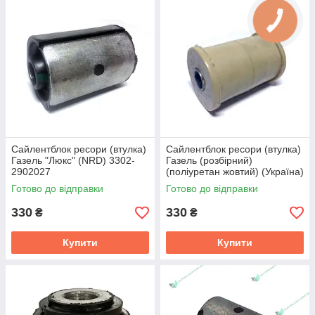
нових моделей ГАЗель: Люкс, Валдай, Бізнес, NEXT.
Щоб придбати відповідний сайт, просто перейдіть в
категорію, виберіть необхідну кількість товару, і натисніть на
кнопку «Купити». Звертаємо увагу, що вартість залежить від
обсягу замовлення. Чим більше берете, тим вище знижка.
Ви також можете купити сайлентблоки на ГАЗель під
замовлення, якщо на даний момент товар на складі відсутня.
Сайлентблок ресори (втулка)
Сайлентблок ресори (втулка)
Газель "Люкс" (NRD) 3302-
Газель (розбiрний)
2902027
(полiуретан жовтий) (Україна)
3302-2902027
Готово до відправки
Готово до відправки
330
330
₴
₴
Купити
Купити