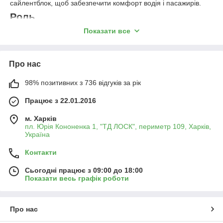
сайлентблок, щоб забезпечити комфорт водія і пасажирів.
Роль
сайлентблоків
Показати все
в авто
Деталь
Про нас
виготовляється з
металевих втулок з
98% позитивних з 736 відгуків за рік
демпфером. Виконує
роль прокладки, що
Працює з 22.01.2016
знаходиться між
кузовом і різними
м. Харків
деталями підвіски.
пл. Юрія Кононенка 1, "ТД ЛОСК", периметр 109, Харків,
Україна
Велика частина
сайлентблоків знаходиться в передній підвісці автомобіля.
Контакти
Через них кріпляться важелі і стабілізатори. У задній підвісці
сайлентблоки виконують роль з'єднувача з КПП і двигуном.
Сьогодні працює з 09:00 до 18:00
Також можна зустріти сайлентблок заднього амортизатора і
Показати весь графік роботи
балки.
Різновиди сайлентблоків
Про нас
Деталі поділяються на види з того, з чого виконаний