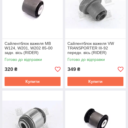
Сайлентблок важеля MB
Сайлентблок важеля VW
W124, W201, W202 85-00
TRANSPORTER III-92
задн. вісь (RIDER)
передн. вісь (RIDER)
RD.3445985131
RD.3445985402
Готово до відправки
Готово до відправки
320
349
₴
₴
Купити
Купити