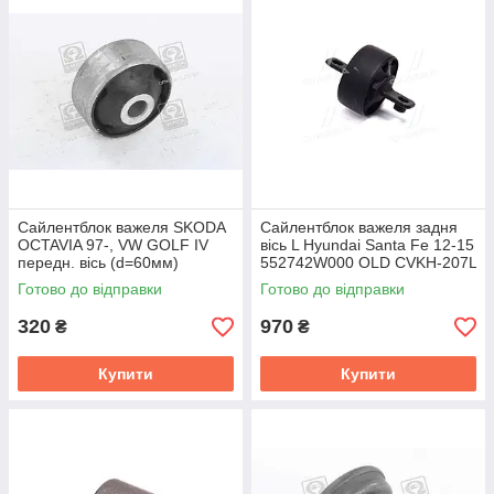
Сайлентблок важеля SKODA
Сайлентблок важеля задня
OCTAVIA 97-, VW GOLF IV
вісь L Hyundai Santa Fe 12-15
передн. вісь (d=60мм)
552742W000 OLD CVKH-207L
(RIDER) RD.3445985425
(пр-во CTR) GV0591L
Готово до відправки
Готово до відправки
320
970
₴
₴
Купити
Купити