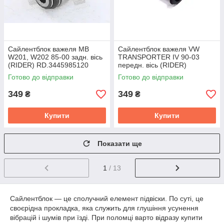
Сайлентблок важеля MB
Сайлентблок важеля VW
W201, W202 85-00 задн. вісь
TRANSPORTER IV 90-03
(RIDER) RD.3445985120
передн. вісь (RIDER)
RD.3445985444
Готово до відправки
Готово до відправки
349
349
₴
₴
Купити
Купити
Показати ще
1
/ 13
Сайлентблок — це сполучний елемент підвіски. По суті, це
своєрідна прокладка, яка служить для глушіння усунення
вібрацій і шумів при їзді. При поломці варто відразу купити