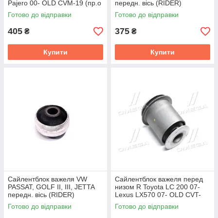
Pajero 00- OLD CVM-19 (пр.о
передн. вісь (RIDER)
CTR) GV0369
RD.3445985429
Готово до відправки
Готово до відправки
405
375
₴
₴
Купити
Купити
Сайлентблок важеля VW
Сайлентблок важеля перед
PASSAT, GOLF II, III, JETTA
низом R Toyota LC 200 07-
передн. вісь (RIDER)
Lexus LX570 07- OLD CVT-
RD.3445985411
106R (пр.во CTR) GV0572R
Готово до відправки
Готово до відправки