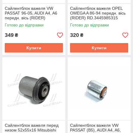
Сайлентблок важеля VW
Сайлентблок важеля OPEL
PASSAT 96-05, AUDI A4, A6
OMEGA A 86-94 передн. вісь
передн. вісь (RIDER)
(RIDER) RD.3445985315
RD.3445985430
Готово до відправки
Готово до відправки
349
320
₴
₴
Купити
Купити
Сайлентблок важеля перед
Сайлентблок важеля VW
низом 52х55х16 Mitsubishi
PASSAT (B5), AUDI A4, A6,