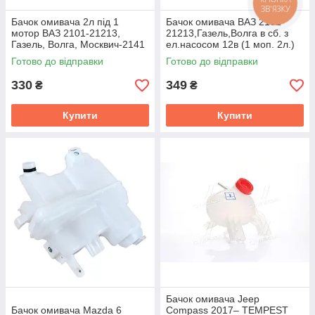
ЗВ'ЯЗКУ
Бачок омивача 2л під 1
Бачок омивача ВАЗ 2101-
мотор ВАЗ 2101-21213,
21213,Газель,Волга в сб. з
Газель, Волга, Москвич-2141
ел.насосом 12в (1 моп. 2л.)
Майстер-М 21213-5208102-
нов.обр. (ви-во еЛКА
Готово до відправки
Готово до відправки
20
330
349
₴
₴
Купити
Купити
Бачок омивача Jeep
Бачок омивача Mazda 6
Compass 2017– TEMPEST