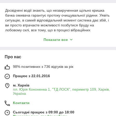
Досвідчені водії знають, що незакрученная щільно кришка
бачка омивача гарантує протоку очищувальної рідини. Уявіть
ситуацію, в самий відповідальний момент система дає збій, і
ви просто втрачаєте можливості позбутися бруду на
лобовому склі, все тому, що в процесі вібраційних
навантажень, погано завинченная кришка злетіла, в бачок
Показати все
потрапив сміття, забив трубки і форсунки. Здавалося б
дрібниця, але такі наслідки.
Що й казати про
двірників на авто
або інших комплектуючих,
Про нас
вихід з ладу яких тягне фінансові та часові витрати. Ми
ведемо до того, що найменша втрата концентрації уваги при
обслуговуванні автомобіля здатна призвести до негативних
98% позитивних з 736 відгуків за рік
наслідків.
Працює з 22.01.2016
Як уникнути
проблем з
м. Харків
бачком
пл. Юрія Кононенка 1, "ТД ЛОСК", периметр 109, Харків,
Україна
омивача, і що
робити, якщо
Контакти
вони неминучі?
Сьогодні працює з 09:00 до 18:00
Навіть якщо ви уважний