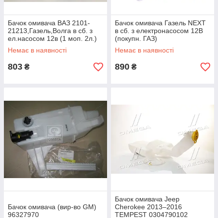
Бачок омивача ВАЗ 2101-
Бачок омивача Газель NEXT
21213,Газель,Волга в сб. з
в сб. з електронасосом 12В
ел.насосом 12в (1 моп. 2л.)
(покупн. ГАЗ)
нов.обр. (ви-во ПРАМО)
Немає в наявності
Немає в наявності
803
890
₴
₴
Бачок омивача Jeep
Бачок омивача (вир-во GM)
Cherokee 2013–2016
96327970
TEMPEST 0304790102