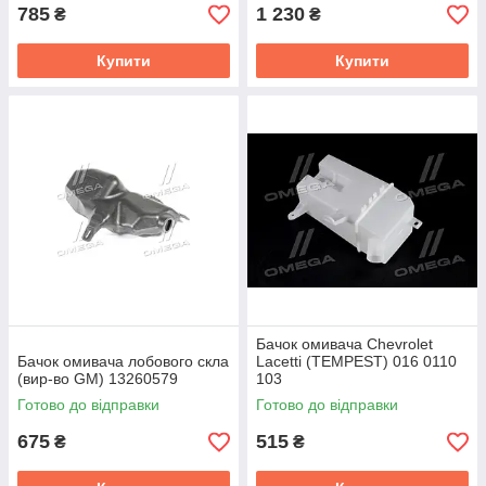
785
1 230
₴
₴
Купити
Купити
Бачок омивача Chevrolet
Бачок омивача лобового скла
Lacetti (TEMPEST) 016 0110
(вир-во GM) 13260579
103
Готово до відправки
Готово до відправки
675
515
₴
₴