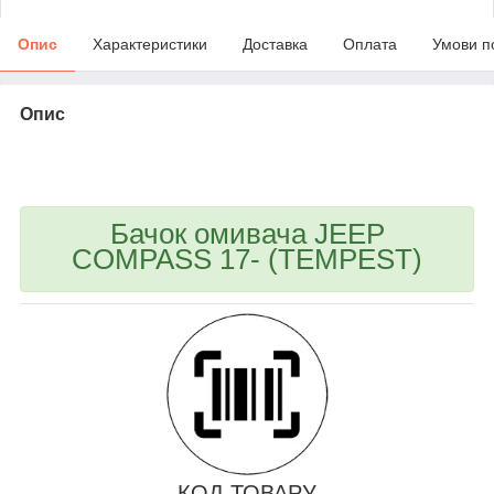
Опис
Характеристики
Доставка
Оплата
Умови п
Опис
bvd_ggl
Бачок омивача JEEP
COMPASS 17- (TEMPEST)
КОД ТОВАРУ