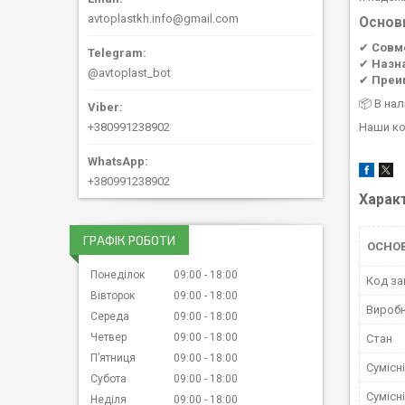
avtoplastkh.info@gmail.com
Основ
✔
Совм
✔
Назн
@avtoplast_bot
✔
Преи
📦 В на
+380991238902
Наши ко
+380991238902
Харак
ГРАФІК РОБОТИ
ОСНО
Понеділок
09:00
18:00
Код за
Вівторок
09:00
18:00
Вироб
Середа
09:00
18:00
Четвер
09:00
18:00
Стан
Пʼятниця
09:00
18:00
Сумісн
Субота
09:00
18:00
Сумісн
Неділя
09:00
18:00