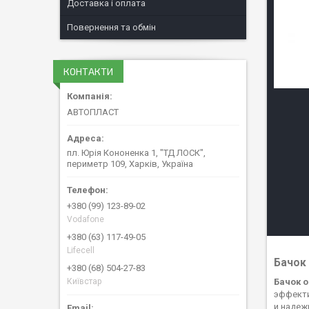
Доставка і оплата
Повернення та обмін
КОНТАКТИ
АВТОПЛАСТ
пл. Юрія Кононенка 1, "ТД ЛОСК",
периметр 109, Харків, Україна
+380 (99) 123-89-02
Vodafone
+380 (63) 117-49-05
Lifecell
Бачок 
+380 (68) 504-27-83
Київстар
Бачок о
эффекти
и надеж