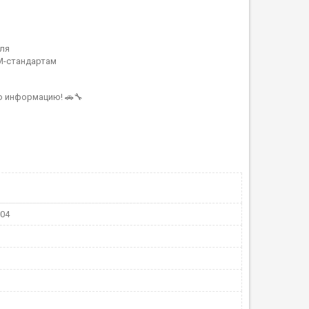
ля
M-стандартам
ю информацию! 🚗🔧
104
П