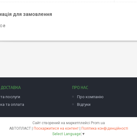
мація для замовлення
0 ₴
І ДОСТАВКА
ПРО НАС
та послуги
Про компанію
ка та оплата
Відгуки
Сайт створений на маркетплейсі
Prom.ua
АВТОПЛАСТ |
Поскаржитися на контент
|
Політика конфіденційності
Select Language
▼