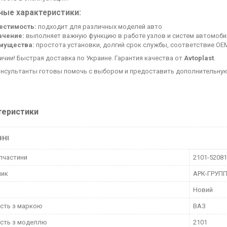
ные характеристики:
естимость:
подходит для различных моделей авто
ачение:
выполняет важную функцию в работе узлов и систем автомоби
мущества:
простота установки, долгий срок службы, соответствие OE
личии! Быстрая доставка по Украине. Гарантия качества от
Avtoplast
.
нсультанты готовы помочь с выбором и предоставить дополнительну
теристики
ВНІ
пчастини
2101-5208
ник
АРК-ГРУП
Новий
ість з маркою
ВАЗ
ість з моделлю
2101