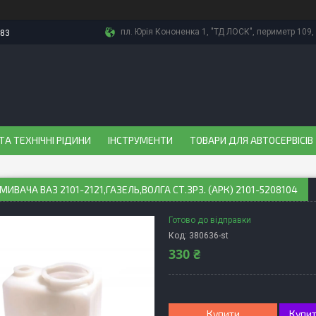
пл. Юрія Кононенка 1, "ТД ЛОСК", периметр 109, 
-83
ТА ТЕХНІЧНІ РІДИНИ
ІНСТРУМЕНТИ
ТОВАРИ ДЛЯ АВТОСЕРВІСІВ
МИВАЧА ВАЗ 2101-2121,ГАЗЕЛЬ,ВОЛГА СТ.ЗРЗ. (АРК) 2101-5208104
Готово до відправки
Код:
380636-st
330 ₴
Купити
Купит