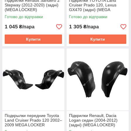
Підкрилки Renault Sandero 2
Підкрилки TOYOTA Land
Stepway (2012-2020) (задні)
Cruiser Prado 120, Lexus
(MEGA LOCKER)
GX470 (задні) (MEGA
LOCKER)
Готово до відправки
Готово до відправки
1 045
1 305
₴/пара
₴/пара
Купити
Купити
Подкрылки передние Toyota
Підкрилки Renault, Dacia
Land Cruiser Prado 120 2002–
Logan седан (2004-2012)
2009 MEGA LOCKER
(задні) (MEGA LOCKER)
(комплект)