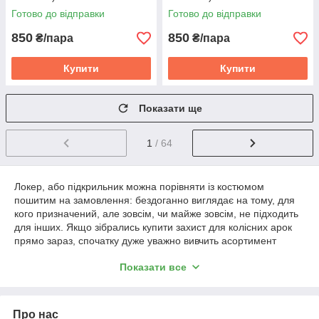
Готово до відправки
Готово до відправки
850
850
₴/пара
₴/пара
Купити
Купити
Показати ще
1
/ 64
Локер, або підкрильник можна порівняти із костюмом
пошитим на замовлення: бездоганно виглядає на тому, для
кого призначений, але зовсім, чи майже зовсім, не підходить
для інших. Якщо зібрались купити захист для колісних арок
прямо зараз, спочатку дуже уважно вивчить асортимент
магазину. Як бути, якщо в каталозі не знайшлося необхідної
Показати все
моделі? В такому разі ви маєте змогу купити підкрильними на
замовлення, зателефонувавши нашому менеджеру за
вказаним номером телефону. Багатьох відштовхує той факт,
що прийдеться чекати, але дозвольте пояснити. Ми
Про нас