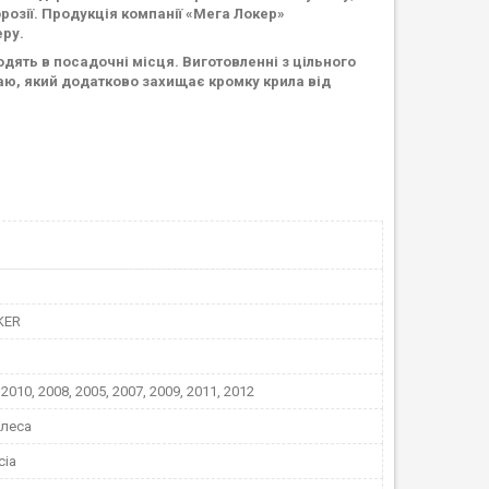
орозії. Продукція компанії «Мега Локер»
еру.
одять в посадочні місця. Виготовленні з цільного
раю, який додатково захищає кромку крила від
KER
 2010, 2008, 2005, 2007, 2009, 2011, 2012
олеса
cia