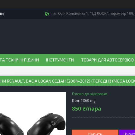
пл. Юрія Кононенка 1, "ТД ЛОСК", периметр 109, 
-83
ТА ТЕХНІЧНІ РІДИНИ
ІНСТРУМЕНТИ
ТОВАРИ ДЛЯ АВТОСЕРВІСІВ
КИ RENAULT, DACIA LOGAN СЕДАН (2004-2012) (ПЕРЕДНІ) (MEGA LOC
Готово до відправки
Код:
1360-mg
850 ₴/пара
Купити
Купит