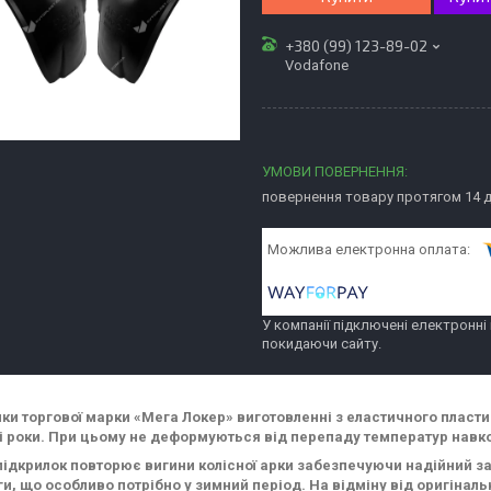
+380 (99) 123-89-02
Vodafone
повернення товару протягом 14 
У компанії підключені електронні
покидаючи сайту.
ки торгової марки «Мега Локер» виготовленні з еластичного пласти
гі роки. При цьому не деформуються від перепаду температур нав
ідкрилок повторює вигини колісної арки забезпечуючи надійний за
ги, що особливо потрібно у зимний період. На відміну від оригінал