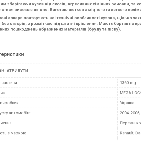
им зберігаючи кузов від сколів, агресивних хімічних речовин, та к
яється високою якістю. Виготовляються з міцного та легкого полім
ові локери повторяють всі технічні особливості кузова, щільно зах
 без отворів, з розміткою під штатні кріплення. Мають бортик по к
вних пошкоджень абразивних матеріалів (бруду та піску).
теристики
НІ АТРИБУТИ
пчастини
1360-mg
ник
MEGA LOC
 виробник
Україна
пуску автомобіля
2004, 2006,
ачення
Передні к
ість з маркою
Renault, Da