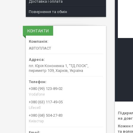
Доставка і оплата
Повернення та обмін
КОНТАКТИ
АВТОПЛАСТ
пл. Юрія Кононенка 1, "ТД ЛОСК",
периметр 109, Харків, Україна
+380 (99) 123-89-02
Vodafone
+380 (63) 117-49-05
Lifecell
Підкрил
+380 (68) 504-27-83
на дов
Київстар
Кожен п
та воло