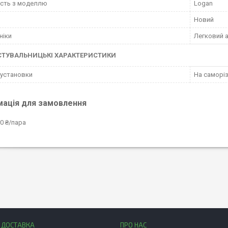
ість з моделлю
Logan
Новий
ніки
Легковий 
СТУВАЛЬНИЦЬКІ ХАРАКТЕРИСТИКИ
 установки
На саморі
мація для замовлення
0 ₴/пара
І ДОСТАВКА
ПРО НАС