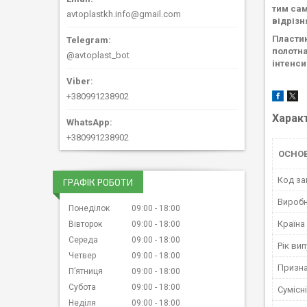
тим сам
avtoplastkh.info@gmail.com
відрізн
Пластик
полотна
@avtoplast_bot
інтенси
+380991238902
Харак
+380991238902
ОСНОВ
Код за
ГРАФІК РОБОТИ
Вироб
Понеділок
09:00
18:00
Країна
Вівторок
09:00
18:00
Середа
09:00
18:00
Рік ви
Четвер
09:00
18:00
Призн
Пʼятниця
09:00
18:00
Субота
09:00
18:00
Сумісн
Неділя
09:00
18:00