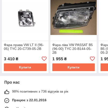
Фара права VW LT II (96-
Фара ліва VW PASSAT B5
Фар
05) TYC 20-C739-05-2B
(96-00) TYC 20-B144-05-
B5 (
2B
05-2
3 410
1 955
1 9
₴
₴
Купити
Купити
Про нас
98% позитивних з 736 відгуків за рік
Працює з 22.01.2016