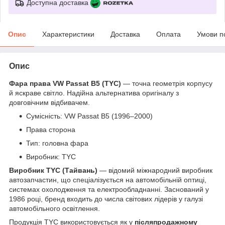
Доступна доставка
Опис
Характеристики
Доставка
Оплата
Умови п
Опис
Фара права VW Passat B5 (TYC)
— точна геометрія корпусу
й яскраве світло. Надійна альтернатива оригіналу з
довговічним відбивачем.
Сумісність: VW Passat B5 (1996–2000)
Права сторона
Тип: головна фара
Виробник: TYC
Виробник TYC (Тайвань)
— відомий міжнародний виробник
автозапчастин, що спеціалізується на автомобільній оптиці,
системах охолодження та електрообладнанні. Заснований у
1986 році, бренд входить до числа світових лідерів у галузі
автомобільного освітлення.
Продукція TYC використовується як у
післяпродажному