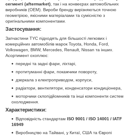
сегменті (aftermarket)
, так і на конвеєрах автомобільних
виробників (OEM). Вироби бренду вирізняються точною
геометрією, якісними матеріалами та сумісністю з
оригінальними компонентами.
Застосування:
Запчастини TYC підходять для більшості легкових і
комерційних автомобілів марок Toyota, Honda, Ford,
Volkswagen, BMW, Mercedes, Renault, Nissan та інших.
Асортимент охоплює:
передні та задні фари, ліхтарі,
протитуманні фари, покажчики повороту,
дзеркала з електроприводом, корпуси,
радіатори, вентилятори, конденсатори кондиціонера,
моторчики склопідйомників та інші компоненти систем
охолодження.
Характеристики:
Відповідність стандартам
ISO 9001 / ISO 14001 / IATF
16949
Виробництво на Тайвані, у Китаї, США та Європі