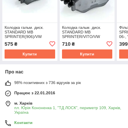
Колодка гальм. диск.
Колодка гальм. диск.
Філь
STANDARD MB
STANDARD MB
SPR
SPRINTER(906)/VW
SPRINTER/VITO/VW
06-
CRAFTER 06- задн.
CRAFTER 06- передн.
06- 
575
710
399
₴
₴
(RIDER) RD.29190STD
(RIDER) RD.29192STD
RD.
Купити
Купити
Про нас
98% позитивних з 736 відгуків за рік
Працює з 22.01.2016
м. Харків
пл. Юрія Кононенка 1, "ТД ЛОСК", периметр 109, Харків,
Україна
Контакти