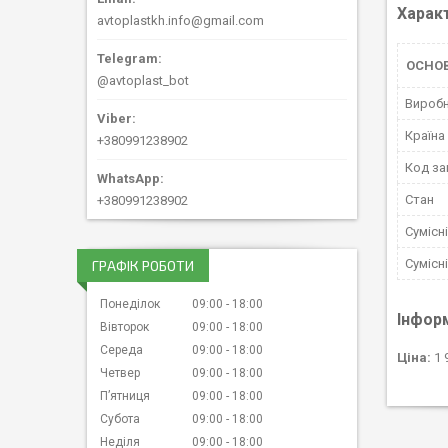
Харак
avtoplastkh.info@gmail.com
ОСНО
@avtoplast_bot
Вироб
Країна
+380991238902
Код за
Стан
+380991238902
Сумісн
Сумісн
ГРАФІК РОБОТИ
Понеділок
09:00
18:00
Інфор
Вівторок
09:00
18:00
Середа
09:00
18:00
Ціна:
1 
Четвер
09:00
18:00
Пʼятниця
09:00
18:00
Субота
09:00
18:00
Неділя
09:00
18:00