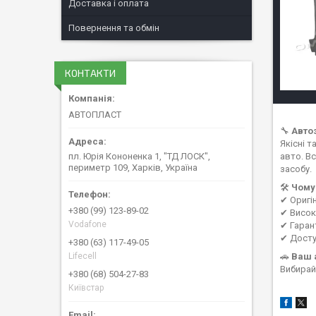
Доставка і оплата
Повернення та обмін
КОНТАКТИ
АВТОПЛАСТ
🔧
Авто
Якісні 
пл. Юрія Кононенка 1, "ТД ЛОСК",
авто. В
периметр 109, Харків, Україна
засобу.
🛠
Чому
✔ Оригі
+380 (99) 123-89-02
✔ Висока
Vodafone
✔ Гаран
✔ Досту
+380 (63) 117-49-05
Lifecell
🚗
Ваш 
Вибирай
+380 (68) 504-27-83
Київстар