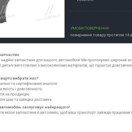
повернення товару протягом 14 
запчастин
та надійні запчастини для вашого автомобіля! Ми пропонуємо широкий а
сі деталі виготовлені з високоякісних матеріалів, що гарантує довговіч
 варто вибрати нас?
нальні та сертифіковані аналоги
 якість і довговічність
тія на продукцію
пні ціни та швидка доставка
автомобіль заслуговує найкращого!
те якісні запчастини й автохімію, щоб ваш транспорт завжди працював 