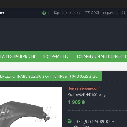
пл. Юрія Кононенка 1, "ТД ЛОСК", периметр 109, 
-83
ТА ТЕХНІЧНІ РІДИНИ
ІНСТРУМЕНТИ
ТОВАРИ ДЛЯ АВТОСЕРВІСІВ
ЕРЕДНЄ ПРАВЕ SUZUKI SX4 (TEMPEST) 048 0535 312C
Немає в наявності
Код:
69841441601-omg
1 905 ₴
+380 (99) 123-89-02
Vodafone