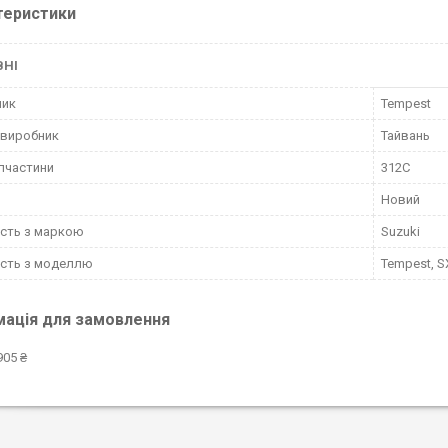
теристики
ВНІ
ник
Tempest
 виробник
Тайвань
пчастини
312C
Новий
ість з маркою
Suzuki
ість з моделлю
Tempest, S
мація для замовлення
905 ₴