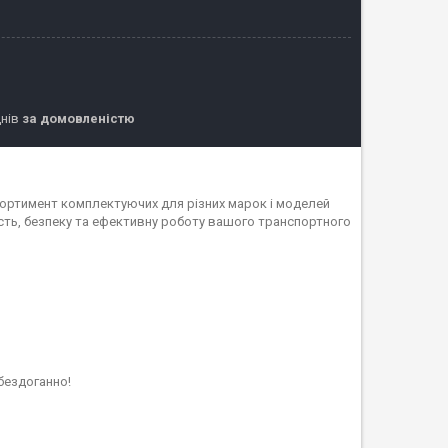
днів
за домовленістю
сортимент комплектуючих для різних марок і моделей
ність, безпеку та ефективну роботу вашого транспортного
бездоганно!