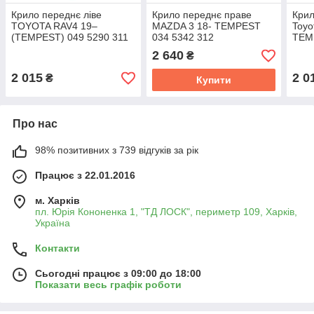
Крило переднє ліве
Крило переднє праве
Крил
TOYOTA RAV4 19–
MAZDA 3 18- TEMPEST
Toyo
(TEMPEST) 049 5290 311
034 5342 312
TEM
2 640
₴
2 015
2 0
₴
Купити
Про нас
98% позитивних з 739 відгуків за рік
Працює з 22.01.2016
м. Харків
пл. Юрія Кононенка 1, "ТД ЛОСК", периметр 109, Харків,
Україна
Контакти
Сьогодні працює з 09:00 до 18:00
Показати весь графік роботи