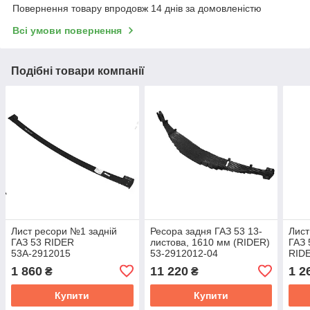
Повернення товару впродовж 14 днів за домовленістю
Всі умови повернення
Подібні товари компанії
Лист ресори №1 задній
Ресора задня ГАЗ 53 13-
Лист
ГАЗ 53 RIDER
листова, 1610 мм (RIDER)
ГАЗ 
53А-2912015
53-2912012-04
RID
1 860
11 220
1 2
₴
₴
Купити
Купити