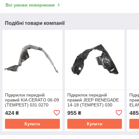
Всі умови повернення
Подібні товари компанії
Підкрилок передній
Підкрилок передній
Підк
правий KIA CERATO 06-09
правий JEEP RENEGADE
пра
(TEMPEST) 031 0270
14-18 (TEMPEST) 030
ELA
388C
4780 388C
(TE
424
955
485
₴
₴
388
Купити
Купити