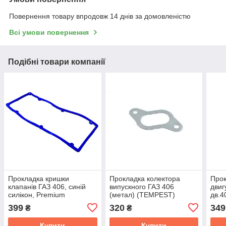
Повернення товару впродовж 14 днів за домовленістю
Всі умови повернення
Подібні товари компанії
Прокладка кришки
Прокладка колектора
Прок
клапанів ГАЗ 406, синій
випускного ГАЗ 406
двиг
силікон, Premium
(метал) (TEMPEST)
дв.4
TEMPEST 406.1007245
406.1008027
черв
399
320
349
₴
₴
406.
Купити
Купити