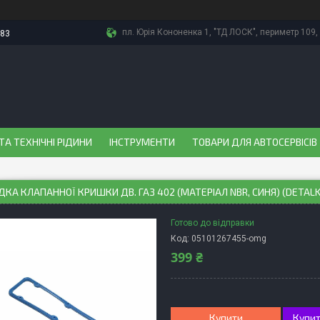
пл. Юрія Кононенка 1, "ТД ЛОСК", периметр 109, 
-83
ТА ТЕХНІЧНІ РІДИНИ
ІНСТРУМЕНТИ
ТОВАРИ ДЛЯ АВТОСЕРВІСІВ
КА КЛАПАННОЇ КРИШКИ ДВ. ГАЗ 402 (МАТЕРІАЛ NBR, СИНЯ) (DETALK
Готово до відправки
Код:
05101267455-omg
399 ₴
Купити
Купит