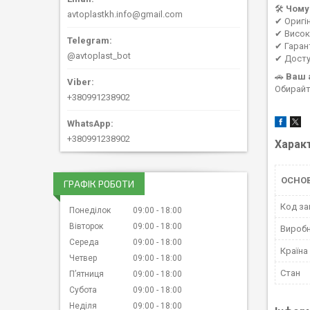
🛠
Чому
avtoplastkh.info@gmail.com
✔ Оригі
✔ Висока
✔ Гаран
@avtoplast_bot
✔ Досту
🚗
Ваш 
Обирайт
+380991238902
+380991238902
Харак
ОСНО
ГРАФІК РОБОТИ
Код за
Понеділок
09:00
18:00
Вівторок
09:00
18:00
Вироб
Середа
09:00
18:00
Країна
Четвер
09:00
18:00
Стан
Пʼятниця
09:00
18:00
Субота
09:00
18:00
Неділя
09:00
18:00