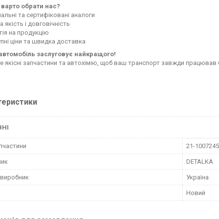
 варто обрати нас?
нальні та сертифіковані аналоги
 якість і довговічність
тія на продукцію
пні ціни та швидка доставка
автомобіль заслуговує найкращого!
е якісні запчастини та автохімію, щоб ваш транспорт завжди працював 
теристики
ВНІ
пчастини
21-1007245
ник
DETALKA
 виробник
Україна
Новий