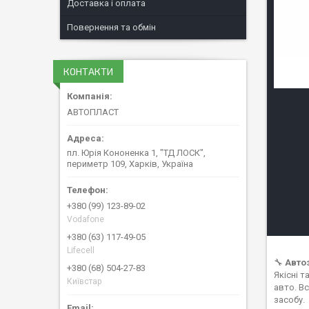
Доставка і оплата
Повернення та обмін
КОНТАКТИ
АВТОПЛАСТ
пл. Юрія Кононенка 1, "ТД ЛОСК",
периметр 109, Харків, Україна
+380 (99) 123-89-02
Vodafone
+380 (63) 117-49-05
Lifecell
🔧
Авто
+380 (68) 504-27-83
Якісні 
Київстар
авто. В
засобу.