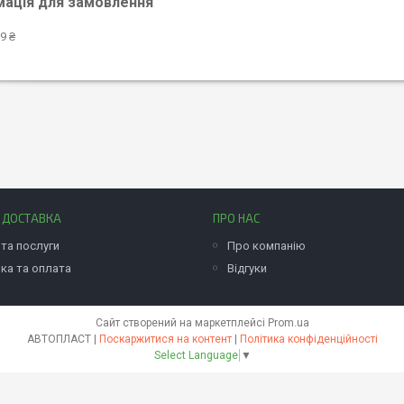
мація для замовлення
9 ₴
І ДОСТАВКА
ПРО НАС
та послуги
Про компанію
ка та оплата
Відгуки
Сайт створений на маркетплейсі
Prom.ua
АВТОПЛАСТ |
Поскаржитися на контент
|
Політика конфіденційності
Select Language
▼