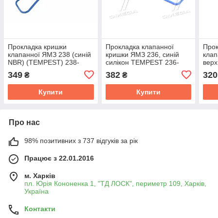
Прокладка кришки
Прокладка клапанної
Прок
клапанної ЯМЗ 238 (синій
кришки ЯМЗ 236, синій
клап
NBR) (TEMPEST) 238-
силікон TEMPEST 236-
верх
1003270-03
1003270
(TE
349
382
320
₴
₴
Купити
Купити
Про нас
98% позитивних з 737 відгуків за рік
Працює з 22.01.2016
м. Харків
пл. Юрія Кононенка 1, "ТД ЛОСК", периметр 109, Харків,
Україна
Контакти