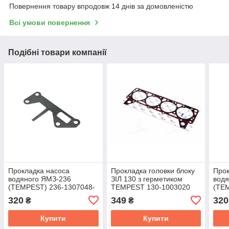
Повернення товару впродовж 14 днів за домовленістю
Всі умови повернення
Подібні товари компанії
Прокладка насоса
Прокладка головки блоку
Прок
водяного ЯМЗ-236
ЗІЛ 130 з герметиком
водя
(TEMPEST) 236-1307048-
TEMPEST 130-1003020
(TE
А
320
349
320
₴
₴
Купити
Купити