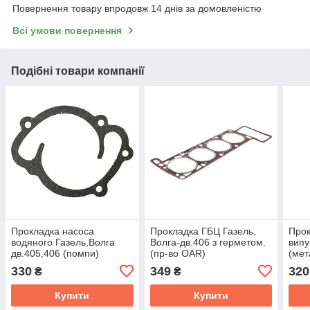
Повернення товару впродовж 14 днів за домовленістю
Всі умови повернення
Подібні товари компанії
Прокладка насоса
Прокладка ГБЦ Газель,
Прок
водяного Газель,Волга
Волга-дв.406 з герметом.
випу
дв.405,406 (помпи)
(пр-во OAR)
(мет
паронiт (Profit)
406.
330
349
320
₴
₴
406.1307049
Купити
Купити