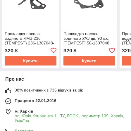
Прокладка насоса
Прокладка насоса
Прок
водяного ЯМЗ-236
водяного УАЗ дв. 90 к.с.
водя
(TEMPEST) 236-1307048-
(TEMPEST) 56-1307048
(TE
А
Б-01
320
320
320
₴
₴
Купити
Купити
Про нас
98% позитивних з 736 відгуків за рік
Працює з 22.01.2016
м. Харків
пл. Юрія Кононенка 1, "ТД ЛОСК", периметр 109, Харків,
Україна
Контакти