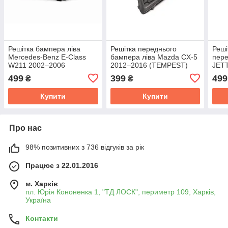
Решітка бампера ліва
Решітка переднього
Реші
Mercedes-Benz E-Class
бампера ліва Mazda CX-5
пере
W211 2002–2006
2012–2016 (TEMPEST)
JETT
(TEMPEST) 0350325911
034 4572 911
051 
499
399
499
₴
₴
Купити
Купити
Про нас
98% позитивних з 736 відгуків за рік
Працює з 22.01.2016
м. Харків
пл. Юрія Кононенка 1, "ТД ЛОСК", периметр 109, Харків,
Україна
Контакти