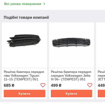
Всі умови повернення
Подібні товари компанії
Решітка бампера передня
Решітка бампера передня
Реші
ліва Volkswagen Tiguan
середня Volkswagen Jetta
пере
11–15 (TEMPEST) 051
III 06– (TEMPEST) 051
JETT
4570 911
0601 916
051 
685
499
449
₴
₴
Купити
Купити