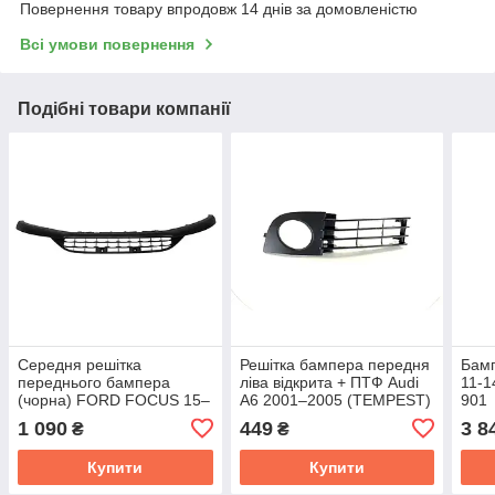
Повернення товару впродовж 14 днів за домовленістю
Всі умови повернення
Подібні товари компанії
Середня решітка
Решітка бампера передня
Бамп
переднього бампера
ліва відкрита + ПТФ Audi
11-
(чорна) FORD FOCUS 15–
A6 2001–2005 (TEMPEST)
901
18 (TEMPEST) 023 4615
0130078911
1 090
449
3 8
₴
₴
909
Купити
Купити