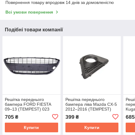
Повернення товару впродовж 14 днів за домовленістю
Всі умови повернення
Подібні товари компанії
Решітка переднього
Решітка переднього
Реші
бампера FORD FIESTA
бампера ліва Mazda CX-5
пере
09–13 (TEMPEST) 023
2012–2016 (TEMPEST)
Kuga
0753 916C
034 4572 911
TEM
705
399
685
₴
₴
Купити
Купити