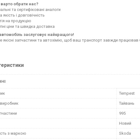
 варто обрати нас?
нальні та сертифіковані аналоги
 якість і довговічність
тія на продукцію
пні ціни та швидка доставка
автомобіль заслуговує найкращого!
е якісні запчастини та автохімію, щоб ваш транспорт завжди працював 
теристики
ВНІ
ник
Tempest
 виробник
Тайвань
пчастини
995
Новий
ість з маркою
Skoda