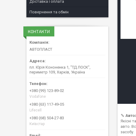
Доставка і оплата
Повернення та обмін
КОНТАКТИ
АВТОПЛАСТ
пл. Юрія Кононенка 1, "ТД ЛОСК",
периметр 109, Харків, Україна
+380 (99) 123-89-02
Vodafone
+380 (63) 117-49-05
Lifecell
🔧
Авто
+380 (68) 504-27-83
Якісні 
Київстар
авто. В
засобу.