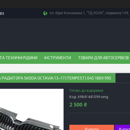
пл. Юрія Кононенка 1, "ТД ЛОСК", периметр 109, 
-83
ТА ТЕХНІЧНІ РІДИНИ
ІНСТРУМЕНТИ
ТОВАРИ ДЛЯ АВТОСЕРВІСІВ
 РАДІАТОРА SKODA OCTAVIA 13–17 (TEMPEST) 045 1869 995
Готово до відправки
Код:
69841441599-omg
2 500 ₴
Купити
Купит