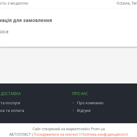
ість з моделлю
Octavia, T
мація для замовлення
500 ₴
І ДОСТАВКА
ПРО НАС
та послуги
Про компанію
ка та оплата
Відгуки
Сайт створений на маркетплейсі
Prom.ua
АВТОПЛАСТ |
Поскаржитися на контент
|
Політика конфіденційності