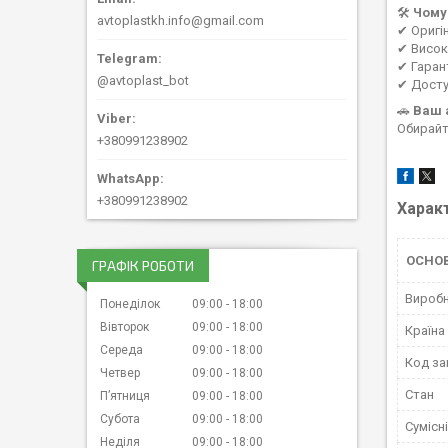
🛠
Чому
avtoplastkh.info@gmail.com
✔ Оригі
✔ Висока
✔ Гаран
@avtoplast_bot
✔ Досту
🚗
Ваш 
Обирайт
+380991238902
+380991238902
Харак
ОСНО
ГРАФІК РОБОТИ
Вироб
Понеділок
09:00
18:00
Вівторок
09:00
18:00
Країна
Середа
09:00
18:00
Код за
Четвер
09:00
18:00
Стан
Пʼятниця
09:00
18:00
Субота
09:00
18:00
Сумісн
Неділя
09:00
18:00